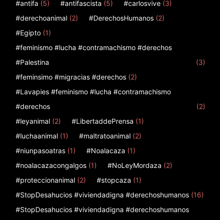
#antifa
(5)
#antifascista
(5)
#carlosvive
(3)
#derechoanimal
(2)
#DerechosHumanos
(2)
#Egipto
(1)
#feminismo #lucha #contramachismo #derechos
#Palestina
(3)
#feminsimo #migracias #derechos
(2)
#Lavapies #feminismo #lucha #contramachismo
#derechos
(2)
#leyanimal
(2)
#LibertaddePrensa
(1)
#luchaanimal
(1)
#maltratoanimal
(2)
#niunpasoatras
(1)
#Noalacaza
(1)
#noalacazacongalgos
(1)
#NoLeyMordaza
(2)
#proteccionanimal
(2)
#stopcaza
(1)
#StopDesahucios #viviendadigna #derechoshumanos
(16)
#StopDesahucios #viviendadigna #derechoshumanos