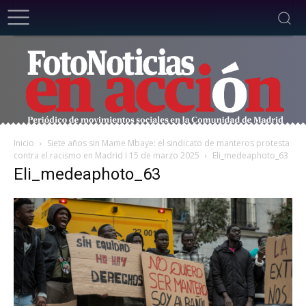
Inicio
Siete años sin Mame Mbaye: el sindicato de manteros protesta
contra el racismo en Madrid I 15 de marzo 2025
Eli_medeaphoto_63
Eli_medeaphoto_63