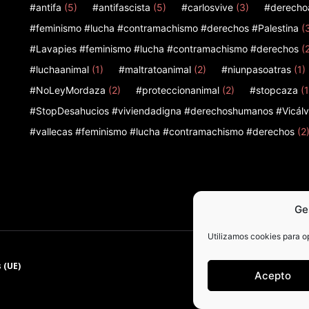
#antifa
(5)
#antifascista
(5)
#carlosvive
(3)
#derecho
#feminismo #lucha #contramachismo #derechos #Palestina
(
#Lavapies #feminismo #lucha #contramachismo #derechos
(
#luchaanimal
(1)
#maltratoanimal
(2)
#niunpasoatras
(1)
#NoLeyMordaza
(2)
#proteccionanimal
(2)
#stopcaza
(1
#StopDesahucios #viviendadigna #derechoshumanos #Vicálv
#vallecas #feminismo #lucha #contramachismo #derechos
(2
Ge
Utilizamos cookies para op
 (UE)
Acepto