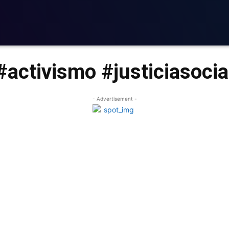
#activismo #justiciasocia
- Advertisement -