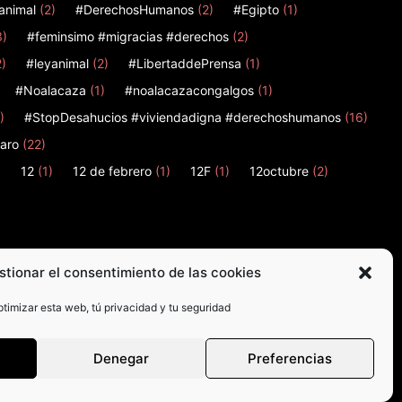
animal
(2)
#DerechosHumanos
(2)
#Egipto
(1)
3)
#feminsimo #migracias #derechos
(2)
2)
#leyanimal
(2)
#LibertaddePrensa
(1)
#Noalacaza
(1)
#noalacazacongalgos
(1)
)
#StopDesahucios #viviendadigna #derechoshumanos
(16)
aro
(22)
)
12
(1)
12 de febrero
(1)
12F
(1)
12octubre
(2)
stionar el consentimiento de las cookies
timizar esta web, tú privacidad y tu seguridad
Denegar
Preferencias
© Madrid en Acción 2026