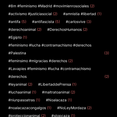
#8m #feminismo #Madrid #movimienrosociales
(2)
#activismo #justiciasocial
(2)
#amnistia #libertad
(1)
#antifa
(5)
#antifascista
(5)
#carlosvive
(3)
#derechoanimal
(2)
#DerechosHumanos
(2)
#Egipto
(1)
#feminismo #lucha #contramachismo #derechos
#Palestina
(3)
#feminsimo #migracias #derechos
(2)
#Lavapies #feminismo #lucha #contramachismo
#derechos
(2)
#leyanimal
(2)
#LibertaddePrensa
(1)
#luchaanimal
(1)
#maltratoanimal
(2)
#niunpasoatras
(1)
#Noalacaza
(1)
#noalacazacongalgos
(1)
#NoLeyMordaza
(2)
#proteccionanimal
(2)
#stopcaza
(1)