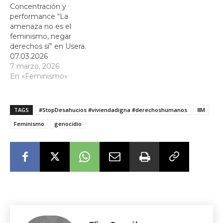
Concentración y
performance “La
amenaza no es el
feminismo, negar
derechos sí” en Usera.
07.03.2026
7 marzo, 2026
En «Feminismo»
TAGS
#StopDesahucios #viviendadigna #derechoshumanos
8M
Feminismo
genocidio