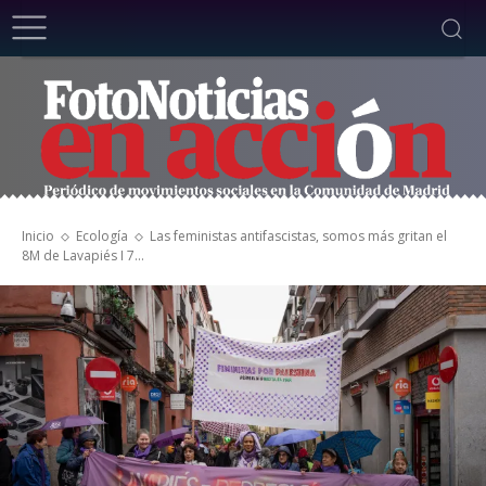
Inicio
Ecología
Las feministas antifascistas, somos más gritan el
8M de Lavapiés I 7...