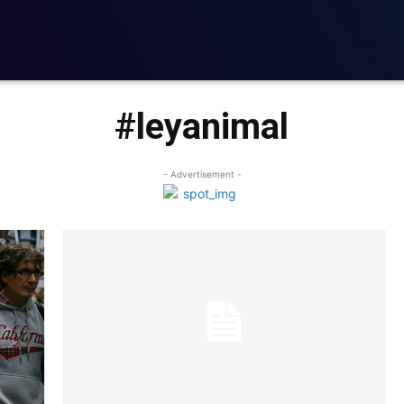
#leyanimal
- Advertisement -