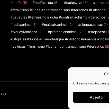
#antifa
(5)
#antifascista
(5)
#carlosvive
(3)
#derecho
#feminismo #lucha #contramachismo #derechos #Palestina
(
#Lavapies #feminismo #lucha #contramachismo #derechos
(
#luchaanimal
(1)
#maltratoanimal
(2)
#niunpasoatras
(1)
#NoLeyMordaza
(2)
#proteccionanimal
(2)
#stopcaza
(1
#StopDesahucios #viviendadigna #derechoshumanos #Vicálv
#vallecas #feminismo #lucha #contramachismo #derechos
(2
Ge
Utilizamos cookies para op
 (UE)
Acepto