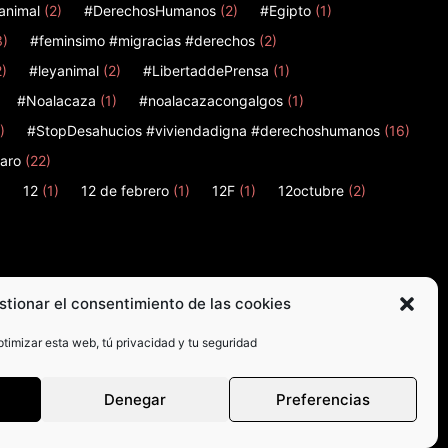
animal
(2)
#DerechosHumanos
(2)
#Egipto
(1)
3)
#feminsimo #migracias #derechos
(2)
2)
#leyanimal
(2)
#LibertaddePrensa
(1)
#Noalacaza
(1)
#noalacazacongalgos
(1)
)
#StopDesahucios #viviendadigna #derechoshumanos
(16)
aro
(22)
)
12
(1)
12 de febrero
(1)
12F
(1)
12octubre
(2)
stionar el consentimiento de las cookies
timizar esta web, tú privacidad y tu seguridad
Denegar
Preferencias
© Madrid en Acción 2026