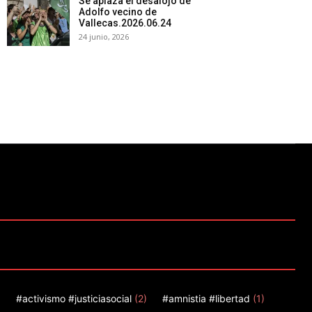
Se aplaza el desalojo de
Adolfo vecino de
Vallecas.2026.06.24
24 junio, 2026
)
#activismo #justiciasocial
(2)
#amnistia #libertad
(1)