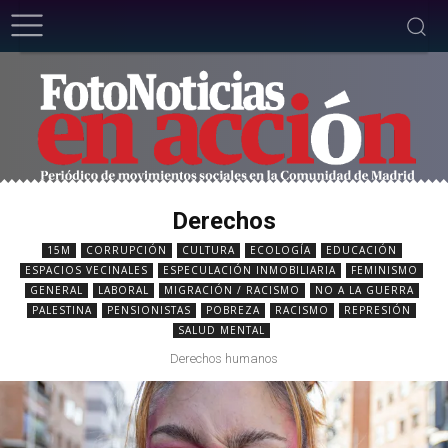
Derechos
15M
CORRUPCIÓN
CULTURA
ECOLOGÍA
EDUCACIÓN
ESPACIOS VECINALES
ESPECULACIÓN INMOBILIARIA
FEMINISMO
GENERAL
LABORAL
MIGRACIÓN / RACISMO
NO A LA GUERRA
PALESTINA
PENSIONISTAS
POBREZA
RACISMO
REPRESIÓN
SALUD MENTAL
Derechos humanos