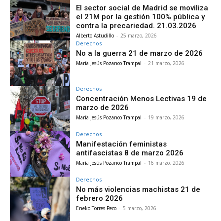
El sector social de Madrid se moviliza
el 21M por la gestión 100% pública y
contra la precariedad. 21.03.2026
Alberto Astudillo
-
25 marzo, 2026
Derechos
No a la guerra 21 de marzo de 2026
María Jesús Pozanco Trampal
-
21 marzo, 2026
Derechos
Concentración Menos Lectivas 19 de
marzo de 2026
María Jesús Pozanco Trampal
-
19 marzo, 2026
Derechos
Manifestación feministas
antifascistas 8 de marzo 2026
María Jesús Pozanco Trampal
-
16 marzo, 2026
Derechos
No más violencias machistas 21 de
febrero 2026
Eneko Torres Peco
-
5 marzo, 2026