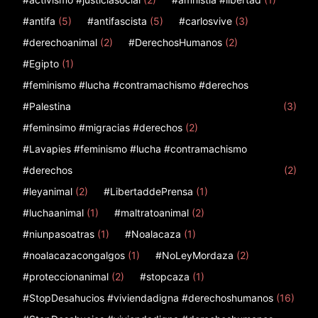
#antifa
(5)
#antifascista
(5)
#carlosvive
(3)
#derechoanimal
(2)
#DerechosHumanos
(2)
#Egipto
(1)
#feminismo #lucha #contramachismo #derechos
#Palestina
(3)
#feminsimo #migracias #derechos
(2)
#Lavapies #feminismo #lucha #contramachismo
#derechos
(2)
#leyanimal
(2)
#LibertaddePrensa
(1)
#luchaanimal
(1)
#maltratoanimal
(2)
#niunpasoatras
(1)
#Noalacaza
(1)
#noalacazacongalgos
(1)
#NoLeyMordaza
(2)
#proteccionanimal
(2)
#stopcaza
(1)
#StopDesahucios #viviendadigna #derechoshumanos
(16)