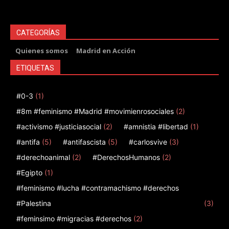
CATEGORÍAS
Quienes somos
Madrid en Acción
ETIQUETAS
#0-3
(1)
#8m #feminismo #Madrid #movimienrosociales
(2)
#activismo #justiciasocial
(2)
#amnistia #libertad
(1)
#antifa
(5)
#antifascista
(5)
#carlosvive
(3)
#derechoanimal
(2)
#DerechosHumanos
(2)
#Egipto
(1)
#feminismo #lucha #contramachismo #derechos
#Palestina
(3)
#feminsimo #migracias #derechos
(2)