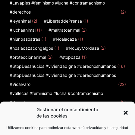
#Lavapies #feminismo #lucha #contramachismo
#derechos
(2)
#leyanimal
(2)
#LibertaddePrensa
(1)
#luchaanimal
(1)
#maltratoanimal
(2)
#niunpasoatras
(1)
#Noalacaza
(1)
#noalacazacongalgos
(1)
#NoLeyMordaza
(2)
#proteccionanimal
(2)
#stopcaza
(1)
#StopDesahucios #viviendadigna #derechoshumanos
(16)
#StopDesahucios #viviendadigna #derechoshumanos
#Vicálvaro
(22)
#vallecas #feminismo #lucha #contramachismo
#derechos
(2)
Gestionar el consentimiento
12
(1)
12 de febrero
(1)
12F
(1)
12octubre
(2)
de las cookies
Utilizamos cookies para optimizar esta web, tú privacidad y tu seguridad