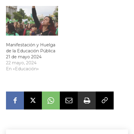
movilización que
continuará tras ella”. Así
se cerraba la asamblea
de docentes Menos…
Manifestación y Huelga
de la Educación Pública
21 de mayo 2024
22 mayo, 2024
En «Educación»