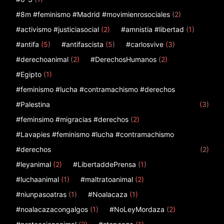
#8m #feminismo #Madrid #movimienrosociales
(2)
#activismo #justiciasocial
(2)
#amnistia #libertad
(1)
#antifa
(5)
#antifascista
(5)
#carlosvive
(3)
#derechoanimal
(2)
#DerechosHumanos
(2)
#Egipto
(1)
#feminismo #lucha #contramachismo #derechos
#Palestina
(3)
#feminsimo #migracias #derechos
(2)
#Lavapies #feminismo #lucha #contramachismo
#derechos
(2)
#leyanimal
(2)
#LibertaddePrensa
(1)
#luchaanimal
(1)
#maltratoanimal
(2)
#niunpasoatras
(1)
#Noalacaza
(1)
#noalacazacongalgos
(1)
#NoLeyMordaza
(2)