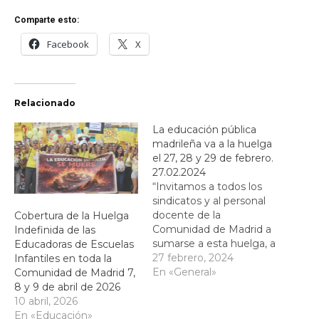
Comparte esto:
Facebook
X
Relacionado
La educación pública
madrileña va a la huelga
el 27, 28 y 29 de febrero.
27.02.2024
“Invitamos a todos los
sindicatos y al personal
docente de la
Cobertura de la Huelga
Comunidad de Madrid a
Indefinida de las
sumarse a esta huelga, a
Educadoras de Escuelas
las actividades y jornadas
27 febrero, 2024
Infantiles en toda la
de reflexión y
En «General»
Comunidad de Madrid 7,
reivindicación que
8 y 9 de abril de 2026
tendrán lugar durante la
10 abril, 2026
misma, y a la
En «Educación»