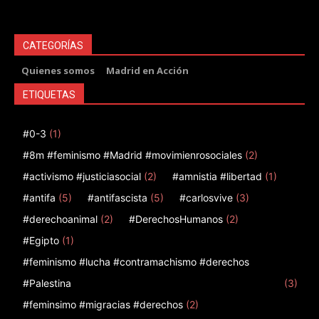
CATEGORÍAS
Quienes somos
Madrid en Acción
ETIQUETAS
#0-3
(1)
#8m #feminismo #Madrid #movimienrosociales
(2)
#activismo #justiciasocial
(2)
#amnistia #libertad
(1)
#antifa
(5)
#antifascista
(5)
#carlosvive
(3)
#derechoanimal
(2)
#DerechosHumanos
(2)
#Egipto
(1)
#feminismo #lucha #contramachismo #derechos
#Palestina
(3)
#feminsimo #migracias #derechos
(2)