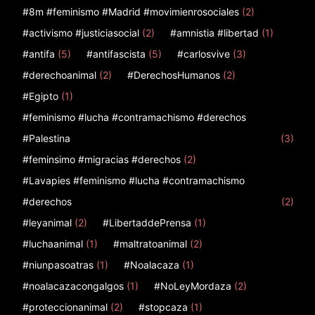
#8m #feminismo #Madrid #movimienrosociales
(2)
#activismo #justiciasocial
(2)
#amnistia #libertad
(1)
#antifa
(5)
#antifascista
(5)
#carlosvive
(3)
#derechoanimal
(2)
#DerechosHumanos
(2)
#Egipto
(1)
#feminismo #lucha #contramachismo #derechos
#Palestina
(3)
#feminsimo #migracias #derechos
(2)
#Lavapies #feminismo #lucha #contramachismo
#derechos
(2)
#leyanimal
(2)
#LibertaddePrensa
(1)
#luchaanimal
(1)
#maltratoanimal
(2)
#niunpasoatras
(1)
#Noalacaza
(1)
#noalacazacongalgos
(1)
#NoLeyMordaza
(2)
#proteccionanimal
(2)
#stopcaza
(1)