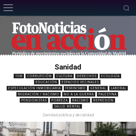
Sanidad
15M
CORRUPCIÓN
CULTURA
DERECHOS
ECOLOGÍA
EDUCACIÓN
ESPACIOS VECINALES
ESPECULACIÓN INMOBILIARIA
FEMINISMO
GENERAL
LABORAL
MIGRACIÓN / RACISMO
NO A LA GUERRA
PALESTINA
PENSIONISTAS
POBREZA
RACISMO
REPRESIÓN
SALUD MENTAL
Sanidad pública y de calidad