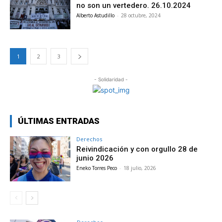
no son un vertedero. 26.10.2024
Alberto Astudillo
-
28 octubre, 2024
1
2
3
- Solidaridad -
ÚLTIMAS ENTRADAS
Derechos
Reivindicación y con orgullo 28 de
junio 2026
Eneko Torres Peco
-
18 julio, 2026