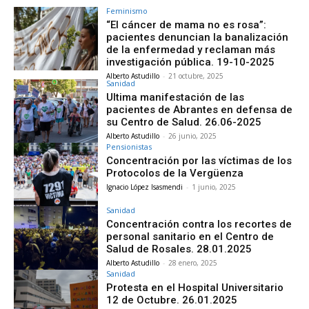
Feminismo
“El cáncer de mama no es rosa”:
pacientes denuncian la banalización
de la enfermedad y reclaman más
investigación pública. 19-10-2025
Alberto Astudillo
-
21 octubre, 2025
Sanidad
Ultima manifestación de las
pacientes de Abrantes en defensa de
su Centro de Salud. 26.06-2025
Alberto Astudillo
-
26 junio, 2025
Pensionistas
Concentración por las víctimas de los
Protocolos de la Vergüenza
Ignacio López Isasmendi
-
1 junio, 2025
Sanidad
Concentración contra los recortes de
personal sanitario en el Centro de
Salud de Rosales. 28.01.2025
Alberto Astudillo
-
28 enero, 2025
Sanidad
Protesta en el Hospital Universitario
12 de Octubre. 26.01.2025