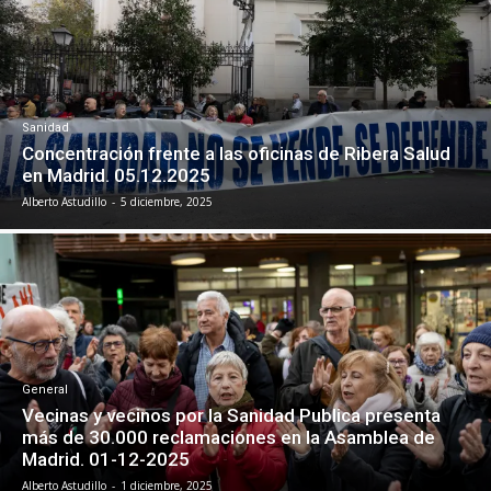
Sanidad
Concentración frente a las oficinas de Ribera Salud
en Madrid. 05.12.2025
Alberto Astudillo
-
5 diciembre, 2025
General
Vecinas y vecinos por la Sanidad Publica presenta
más de 30.000 reclamaciones en la Asamblea de
Madrid. 01-12-2025
Alberto Astudillo
-
1 diciembre, 2025