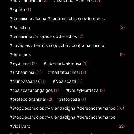
#derechoanimal
(2)
#DerechosHumanos
(2)
#Egipto
(1)
#feminismo #lucha #contramachismo #derechos
#Palestina
(3)
#feminsimo #migracias #derechos
(2)
#Lavapies #feminismo #lucha #contramachismo
#derechos
(2)
#leyanimal
(2)
#LibertaddePrensa
(1)
#luchaanimal
(1)
#maltratoanimal
(2)
#niunpasoatras
(1)
#Noalacaza
(1)
#noalacazacongalgos
(1)
#NoLeyMordaza
(2)
#proteccionanimal
(2)
#stopcaza
(1)
#StopDesahucios #viviendadigna #derechoshumanos
(16)
#StopDesahucios #viviendadigna #derechoshumanos
#Vicálvaro
(22)