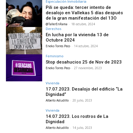
Especulación Inmobiliaria
Pili se queda: tercer intento de
desalojo en Vallekas 5 días después
de la gran manifestación del 13O
@TallerEnRama
-
18 octubre, 2024
Derechos
En lucha por la vivienda 13 de
Octubre 2024
Eneko Torres Peco
-
14 octubre, 2024
Feminismo
Stop desahucios 25 de Nov de 2023
Eneko Torres Peco
-
27 noviembre, 2023
Vivienda
17.07.2023. Desalojo del edificio “La
Dignidad”
Alberto Astudillo
-
20 julio, 2023
Vivienda
14.07.2023. Los rostros de La
Dignidad
Alberto Astudillo
-
14 julio, 2023