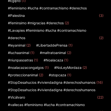
#Egipto
(1)
#feminismo #lucha #contramachismo #derechos
#Palestina
(3)
#feminsimo #migracias #derechos
(2)
#Lavapies #feminismo #lucha #contramachismo
#derechos
(2)
#leyanimal
(2)
#LibertaddePrensa
(1)
#luchaanimal
(1)
#maltratoanimal
(2)
#niunpasoatras
(1)
#Noalacaza
(1)
#noalacazacongalgos
(1)
#NoLeyMordaza
(2)
#proteccionanimal
(2)
#stopcaza
(1)
#StopDesahucios #viviendadigna #derechoshumanos
(16)
#StopDesahucios #viviendadigna #derechoshumanos
#Vicálvaro
(22)
#vallecas #feminismo #lucha #contramachismo