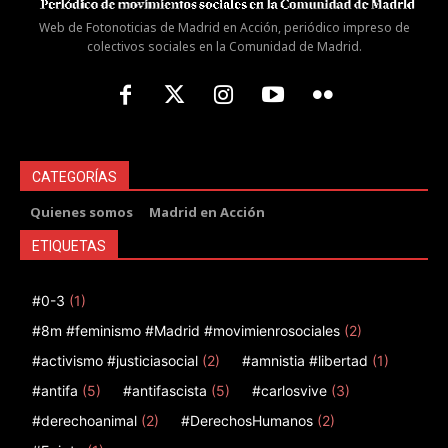
Web de Fotonoticias de Madrid en Acción, periódico impreso de
colectivos sociales en la Comunidad de Madrid.
CATEGORÍAS
Quienes somos
Madrid en Acción
ETIQUETAS
#0-3
(1)
#8m #feminismo #Madrid #movimienrosociales
(2)
#activismo #justiciasocial
(2)
#amnistia #libertad
(1)
#antifa
(5)
#antifascista
(5)
#carlosvive
(3)
#derechoanimal
(2)
#DerechosHumanos
(2)