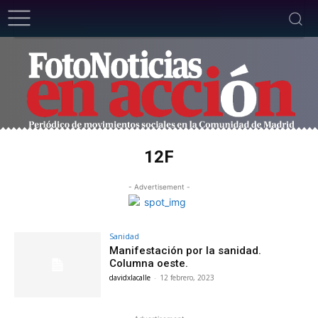
12F
- Advertisement -
Sanidad
Manifestación por la sanidad.
Columna oeste.
davidxlacalle
-
12 febrero, 2023