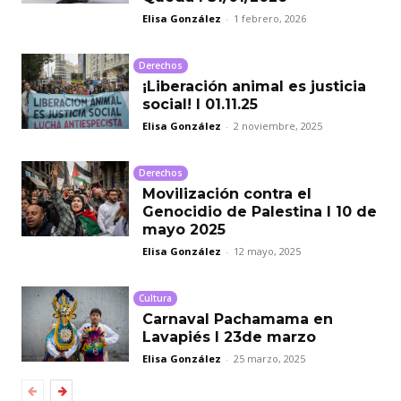
Elisa González
-
1 febrero, 2026
Derechos
¡Liberación animal es justicia
social! I 01.11.25
Elisa González
-
2 noviembre, 2025
Derechos
Movilización contra el
Genocidio de Palestina I 10 de
mayo 2025
Elisa González
-
12 mayo, 2025
Cultura
Carnaval Pachamama en
Lavapiés I 23de marzo
Elisa González
-
25 marzo, 2025