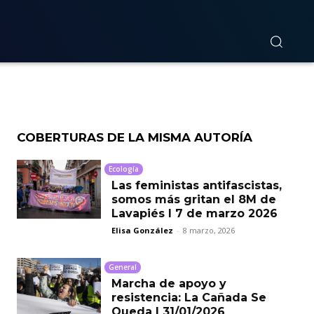
 es
COBERTURAS DE LA MISMA AUTORÍA
Ecología
Las feministas antifascistas,
somos más gritan el 8M de
Lavapiés I 7 de marzo 2026
Elisa González
-
8 marzo, 2026
General
Marcha de apoyo y
resistencia: La Cañada Se
Queda I 31/01/2026