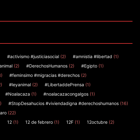
)
#activismo #justiciasocial
(2)
#amnistia #libertad
(1)
animal
(2)
#DerechosHumanos
(2)
#Egipto
(1)
3)
#feminsimo #migracias #derechos
(2)
2)
#leyanimal
(2)
#LibertaddePrensa
(1)
#Noalacaza
(1)
#noalacazacongalgos
(1)
)
#StopDesahucios #viviendadigna #derechoshumanos
(16)
aro
(22)
)
12
(1)
12 de febrero
(1)
12F
(1)
12octubre
(2)