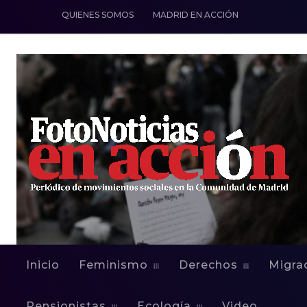
QUIENES SOMOS
MADRID EN ACCIÓN
Inicio
Feminismo
Derechos
Migra
DERECHOS
FEMINISMO
PALESTINA
POBREZA
REPRES
Pensionistas
Ecología
Video