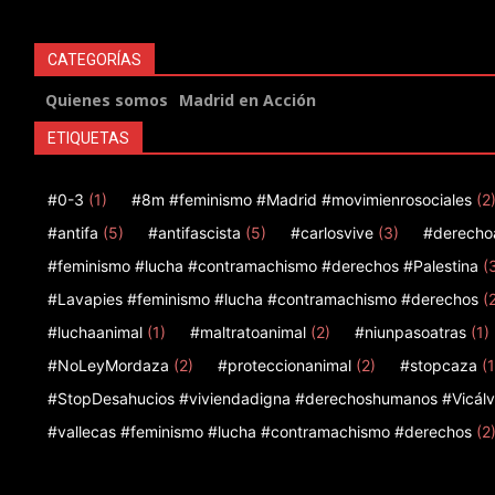
CATEGORÍAS
Quienes somos
Madrid en Acción
ETIQUETAS
#0-3
(1)
#8m #feminismo #Madrid #movimienrosociales
(2
#antifa
(5)
#antifascista
(5)
#carlosvive
(3)
#derecho
#feminismo #lucha #contramachismo #derechos #Palestina
(
#Lavapies #feminismo #lucha #contramachismo #derechos
(
#luchaanimal
(1)
#maltratoanimal
(2)
#niunpasoatras
(1)
#NoLeyMordaza
(2)
#proteccionanimal
(2)
#stopcaza
(1
#StopDesahucios #viviendadigna #derechoshumanos #Vicálv
#vallecas #feminismo #lucha #contramachismo #derechos
(2