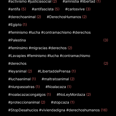
#activismo #justiciasocial
(2)
#amnistia #libertad
(1)
#antifa
(5)
#antifascista
(5)
#carlosvive
(3)
#derechoanimal
(2)
#DerechosHumanos
(2)
#Egipto
(1)
#feminismo #lucha #contramachismo #derechos
#Palestina
(3)
#feminsimo #migracias #derechos
(2)
#Lavapies #feminismo #lucha #contramachismo
#derechos
(2)
#leyanimal
(2)
#LibertaddePrensa
(1)
#luchaanimal
(1)
#maltratoanimal
(2)
#niunpasoatras
(1)
#Noalacaza
(1)
#noalacazacongalgos
(1)
#NoLeyMordaza
(2)
#proteccionanimal
(2)
#stopcaza
(1)
#StopDesahucios #viviendadigna #derechoshumanos
(16)