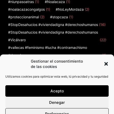
#niunpasoatras
(1)
#Noalacaza
(1)
#noalacazacongalgos
(1)
#NoLeyMordaza
(2)
#proteccionanimal
(2)
#stopcaza
(1)
#StopDesahucios #viviendadigna #derechoshumanos
(16)
#StopDesahucios #viviendadigna #derechoshumanos
#Vicálvaro
(22)
#vallecas #feminismo #lucha #contramachismo
#derechos
(2)
Gestionar el consentimiento
12
(1)
12 de febrero
(1)
12F
(1)
12octubre
(2)
de las cookies
Utilizamos cookies para optimizar esta web, tú privacidad y tu seguridad
Acepto
Política de Privacidad
Política de cookies
Denegar
Política de cookies (UE)
Preferencias