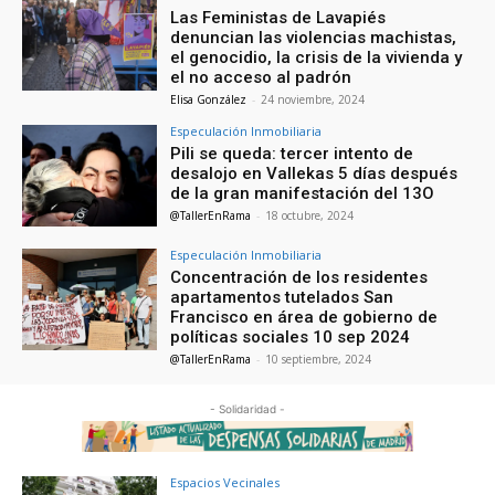
Las Feministas de Lavapiés
denuncian las violencias machistas,
el genocidio, la crisis de la vivienda y
el no acceso al padrón
Elisa González
-
24 noviembre, 2024
Especulación Inmobiliaria
Pili se queda: tercer intento de
desalojo en Vallekas 5 días después
de la gran manifestación del 13O
@TallerEnRama
-
18 octubre, 2024
Especulación Inmobiliaria
Concentración de los residentes
apartamentos tutelados San
Francisco en área de gobierno de
políticas sociales 10 sep 2024
@TallerEnRama
-
10 septiembre, 2024
- Solidaridad -
Espacios Vecinales