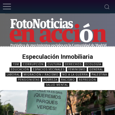
Especulación Inmobiliaria
15M
CORRUPCIÓN
CULTURA
DERECHOS
ECOLOGÍA
EDUCACIÓN
ESPACIOS VECINALES
FEMINISMO
GENERAL
LABORAL
MIGRACIÓN / RACISMO
NO A LA GUERRA
PALESTINA
PENSIONISTAS
POBREZA
RACISMO
REPRESIÓN
SALUD MENTAL