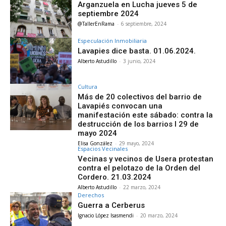
Arganzuela en Lucha jueves 5 de
septiembre 2024
@TallerEnRama
-
6 septiembre, 2024
Especulación Inmobiliaria
Lavapies dice basta. 01.06.2024.
Alberto Astudillo
-
3 junio, 2024
Cultura
Más de 20 colectivos del barrio de
Lavapiés convocan una
manifestación este sábado: contra la
destrucción de los barrios I 29 de
mayo 2024
Elisa González
-
29 mayo, 2024
Espacios Vecinales
Vecinas y vecinos de Usera protestan
contra el pelotazo de la Orden del
Cordero. 21.03.2024
Alberto Astudillo
-
22 marzo, 2024
Derechos
Guerra a Cerberus
Ignacio López Isasmendi
-
20 marzo, 2024