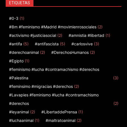
ETIQUETAS
#0-3
(1)
#8m #feminismo #Madrid #movimienrosociales
(2)
#activismo #justiciasocial
(2)
#amnistia #libertad
(1)
#antifa
(5)
#antifascista
(5)
#carlosvive
(3)
#derechoanimal
(2)
#DerechosHumanos
(2)
#Egipto
(1)
#feminismo #lucha #contramachismo #derechos
#Palestina
(3)
#feminsimo #migracias #derechos
(2)
#Lavapies #feminismo #lucha #contramachismo
#derechos
(2)
#leyanimal
(2)
#LibertaddePrensa
(1)
#luchaanimal
(1)
#maltratoanimal
(2)