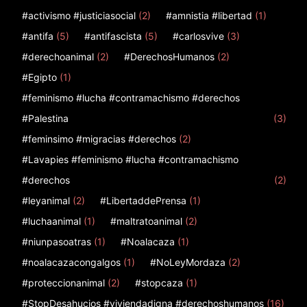
#activismo #justiciasocial
(2)
#amnistia #libertad
(1)
#antifa
(5)
#antifascista
(5)
#carlosvive
(3)
#derechoanimal
(2)
#DerechosHumanos
(2)
#Egipto
(1)
#feminismo #lucha #contramachismo #derechos
#Palestina
(3)
#feminsimo #migracias #derechos
(2)
#Lavapies #feminismo #lucha #contramachismo
#derechos
(2)
#leyanimal
(2)
#LibertaddePrensa
(1)
#luchaanimal
(1)
#maltratoanimal
(2)
#niunpasoatras
(1)
#Noalacaza
(1)
#noalacazacongalgos
(1)
#NoLeyMordaza
(2)
#proteccionanimal
(2)
#stopcaza
(1)
#StopDesahucios #viviendadigna #derechoshumanos
(16)