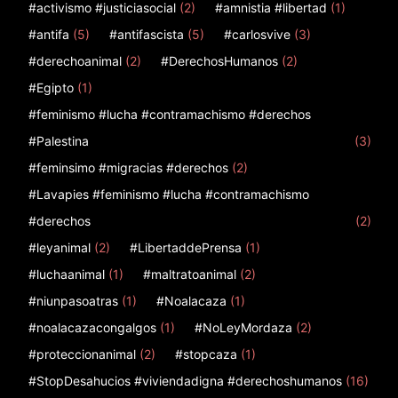
#activismo #justiciasocial
(2)
#amnistia #libertad
(1)
#antifa
(5)
#antifascista
(5)
#carlosvive
(3)
#derechoanimal
(2)
#DerechosHumanos
(2)
#Egipto
(1)
#feminismo #lucha #contramachismo #derechos
#Palestina
(3)
#feminsimo #migracias #derechos
(2)
#Lavapies #feminismo #lucha #contramachismo
#derechos
(2)
#leyanimal
(2)
#LibertaddePrensa
(1)
#luchaanimal
(1)
#maltratoanimal
(2)
#niunpasoatras
(1)
#Noalacaza
(1)
#noalacazacongalgos
(1)
#NoLeyMordaza
(2)
#proteccionanimal
(2)
#stopcaza
(1)
#StopDesahucios #viviendadigna #derechoshumanos
(16)