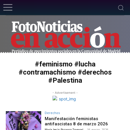
#feminismo #lucha
#contramachismo #derechos
#Palestina
- Advertisement -
Derechos
Manifestación feministas
antifascistas 8 de marzo 2026
María Jesús Pozanco Trampal
-
16 marzo, 2026