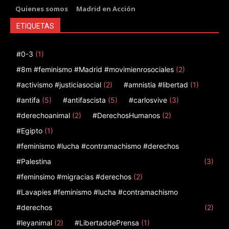
Quienes somos
Madrid en Acción
ETIQUETAS
#0-3
(1)
#8m #feminismo #Madrid #movimienrosociales
(2)
#activismo #justiciasocial
(2)
#amnistia #libertad
(1)
#antifa
(5)
#antifascista
(5)
#carlosvive
(3)
#derechoanimal
(2)
#DerechosHumanos
(2)
#Egipto
(1)
#feminismo #lucha #contramachismo #derechos
#Palestina
(3)
#feminsimo #migracias #derechos
(2)
#Lavapies #feminismo #lucha #contramachismo
#derechos
(2)
#leyanimal
(2)
#LibertaddePrensa
(1)