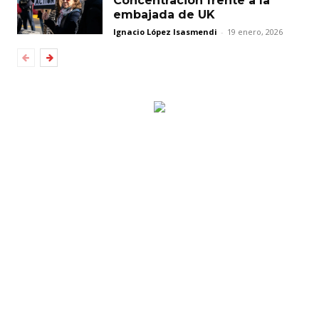
Concentración frente a la
embajada de UK
Ignacio López Isasmendi
-
19 enero, 2026