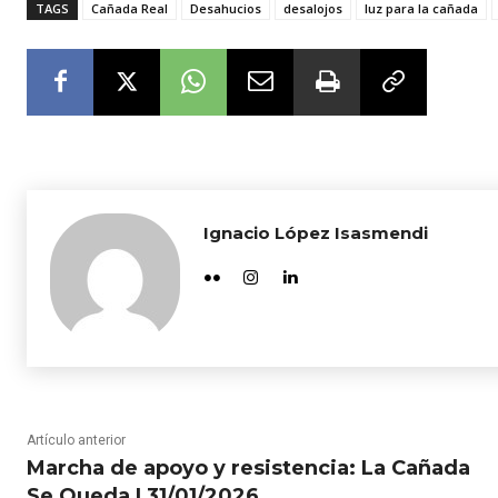
TAGS
Cañada Real
Desahucios
desalojos
luz para la cañada
Ignacio López Isasmendi
Artículo anterior
Marcha de apoyo y resistencia: La Cañada
Se Queda I 31/01/2026