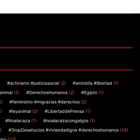
)
#activismo #justiciasocial
(2)
#amnistia #libertad
(1)
animal
(2)
#DerechosHumanos
(2)
#Egipto
(1)
3)
#feminsimo #migracias #derechos
(2)
2)
#leyanimal
(2)
#LibertaddePrensa
(1)
#Noalacaza
(1)
#noalacazacongalgos
(1)
)
#StopDesahucios #viviendadigna #derechoshumanos
(16)
aro
(22)