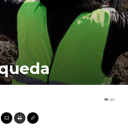
 queda
291