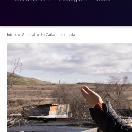
Inicio
General
La Cañada se queda