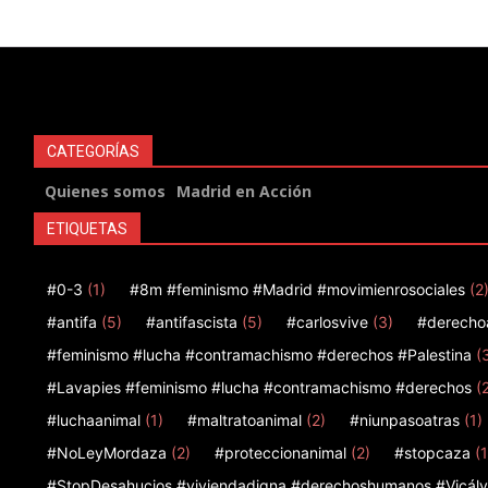
CATEGORÍAS
Quienes somos
Madrid en Acción
ETIQUETAS
#0-3
(1)
#8m #feminismo #Madrid #movimienrosociales
(2
#antifa
(5)
#antifascista
(5)
#carlosvive
(3)
#derecho
#feminismo #lucha #contramachismo #derechos #Palestina
(
#Lavapies #feminismo #lucha #contramachismo #derechos
(
#luchaanimal
(1)
#maltratoanimal
(2)
#niunpasoatras
(1)
#NoLeyMordaza
(2)
#proteccionanimal
(2)
#stopcaza
(1
#StopDesahucios #viviendadigna #derechoshumanos #Vicálv