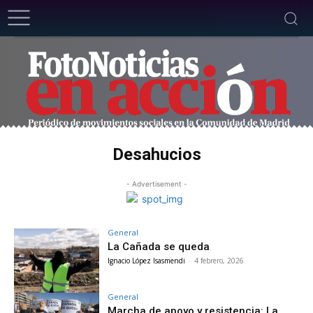
Desahucios
- Advertisement -
General
La Cañada se queda
Ignacio López Isasmendi
-
4 febrero, 2026
General
Marcha de apoyo y resistencia: La