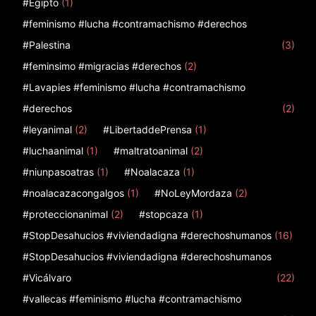
#Egipto
(1)
#feminismo #lucha #contramachismo #derechos
#Palestina
(3)
#feminsimo #migracias #derechos
(2)
#Lavapies #feminismo #lucha #contramachismo
#derechos
(2)
#leyanimal
(2)
#LibertaddePrensa
(1)
#luchaanimal
(1)
#maltratoanimal
(2)
#niunpasoatras
(1)
#Noalacaza
(1)
#noalacazacongalgos
(1)
#NoLeyMordaza
(2)
#proteccionanimal
(2)
#stopcaza
(1)
#StopDesahucios #viviendadigna #derechoshumanos
(16)
#StopDesahucios #viviendadigna #derechoshumanos
#Vicálvaro
(22)
#vallecas #feminismo #lucha #contramachismo