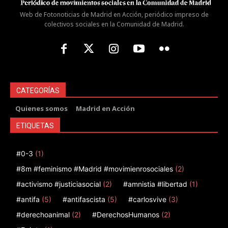
Web de Fotonoticias de Madrid en Acción, periódico impreso de
colectivos sociales en la Comunidad de Madrid.
CATEGORÍAS
Quienes somos
Madrid en Acción
ETIQUETAS
#0-3
(1)
#8m #feminismo #Madrid #movimienrosociales
(2)
#activismo #justiciasocial
(2)
#amnistia #libertad
(1)
#antifa
(5)
#antifascista
(5)
#carlosvive
(3)
#derechoanimal
(2)
#DerechosHumanos
(2)