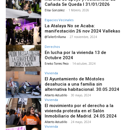
Cañada Se Queda I 31/01/2026
Elisa González
-
1 febrero, 2026
Espacios Vecinales
La Atalaya No se Acaba:
manifestación 26 nov 2024 Vallekas
@TallerEnRama
-
27 noviembre, 2024
Derechos
En lucha por la vivienda 13 de
Octubre 2024
Eneko Torres Peco
-
14 octubre, 2024
Vivienda
El Ayuntamiento de Móstoles
desahucia a una familia sin
alternativa habitacional. 30.05.2024
Alberto Astudillo
-
30 mayo, 2024
Vivienda
El movimiento por el derecho a la
vivienda protesta en el Salón
Inmobiliario de Madrid. 24.05.2024
Alberto Astudillo
-
24 mayo, 2024
Vivienda