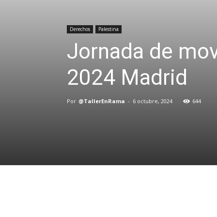
Derechos
Palestina
Jornada de movi
2024 Madrid
Por
@TallerEnRama
-
6 octubre, 2024
644