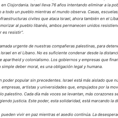
n Cisjordania. Israel lleva 76 años intentando eliminar a la pob
 a todo un pueblo mientras el mundo observa. Casas, escuelas, 
nfraestructuras civiles que ataca Israel, ahora también en el Líb
temorizar al pueblo libanés, ambos permanecen unidos resistien
 es resistir”.
llamada urgente de nuestras compañeras palestinas, para detene
srael en el Líbano. No es suficiente condenar desde la distancia
e apartheid y colonialismo. Los gobiernos y empresas que finan
n simple deber moral, es una obligación legal y humana.
n poder popular sin precedentes. Israel está más aislado que nu
s, empresas, artistas y universidades que, empujados por la mov
o palestino. Cada día más voces se levantan, más corazones se
endo justicia. Este poder, esta solidaridad, está marcando la di
 pueden vivir en paz mientras el asedio continúa. La desesper