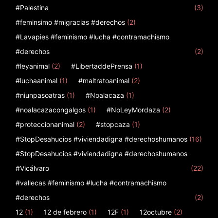
#Palestina
(3)
#feminsimo #migracias #derechos
(2)
#Lavapies #feminismo #lucha #contramachismo
#derechos
(2)
#leyanimal
(2)
#LibertaddePrensa
(1)
#luchaanimal
(1)
#maltratoanimal
(2)
#niunpasoatras
(1)
#Noalacaza
(1)
#noalacazacongalgos
(1)
#NoLeyMordaza
(2)
#proteccionanimal
(2)
#stopcaza
(1)
#StopDesahucios #viviendadigna #derechoshumanos
(16)
#StopDesahucios #viviendadigna #derechoshumanos
#Vicálvaro
(22)
#vallecas #feminismo #lucha #contramachismo
#derechos
(2)
12
(1)
12 de febrero
(1)
12F
(1)
12octubre
(2)