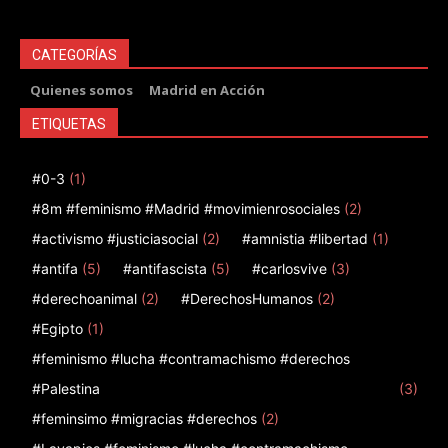
CATEGORÍAS
Quienes somos
Madrid en Acción
ETIQUETAS
#0-3
(1)
#8m #feminismo #Madrid #movimienrosociales
(2)
#activismo #justiciasocial
(2)
#amnistia #libertad
(1)
#antifa
(5)
#antifascista
(5)
#carlosvive
(3)
#derechoanimal
(2)
#DerechosHumanos
(2)
#Egipto
(1)
#feminismo #lucha #contramachismo #derechos
#Palestina
(3)
#feminsimo #migracias #derechos
(2)