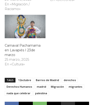
reivindicativo
En «Migración /
Pachamama que se ha
Racismo»
desarrollado por las
calles del popular barrio
de Lavapiés.
Carnaval Pachamama
en Lavapiés I 23de
marzo
25 marzo, 2025
En «Cultura»
TAGS
12octubre
Barrios de Madrid
derechos
Derechos Humanos
madrid
Migración
migrantes
nada que celebrar
palestina