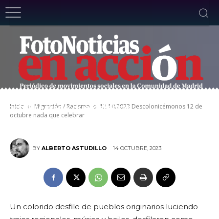
12.10.2023 Descolonicémonos 12 de
Inicio
Migración / Racismo
12.10.2023 Descolonicémonos 12 de
octubre nada que celebrar
octubre nada que celebrar
14 OCTUBRE, 2023
BY
ALBERTO ASTUDILLO
Un colorido desfile de pueblos originarios luciendo