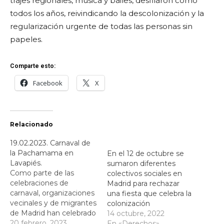
trajes regionales, música y bailes, desfilaron como
todos los años, reivindicando la descolonización y la
regularización urgente de todas las personas sin
papeles.
Comparte esto:
Facebook
X
Relacionado
19.02.2023. Carnaval de
la Pachamama en
En el 12 de octubre se
Lavapiés.
sumaron diferentes
Como parte de las
colectivos sociales en
celebraciones de
Madrid para rechazar
carnaval, organizaciones
una fiesta que celebra la
vecinales y de migrantes
colonización
de Madrid han celebrado
14 octubre, 2022
esta tarde el carnaval
20 febrero, 2023
En «Derechos»