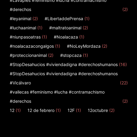
#Lavapies #feminismo #lucha #contramachismo
#derechos
(2)
#leyanimal
(2)
#LibertaddePrensa
(1)
#luchaanimal
(1)
#maltratoanimal
(2)
#niunpasoatras
(1)
#Noalacaza
(1)
#noalacazacongalgos
(1)
#NoLeyMordaza
(2)
#proteccionanimal
(2)
#stopcaza
(1)
#StopDesahucios #viviendadigna #derechoshumanos
(16)
#StopDesahucios #viviendadigna #derechoshumanos
#Vicálvaro
(22)
#vallecas #feminismo #lucha #contramachismo
#derechos
(2)
12
(1)
12 de febrero
(1)
12F
(1)
12octubre
(2)