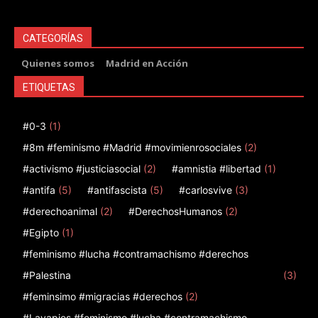
CATEGORÍAS
Quienes somos
Madrid en Acción
ETIQUETAS
#0-3
(1)
#8m #feminismo #Madrid #movimienrosociales
(2)
#activismo #justiciasocial
(2)
#amnistia #libertad
(1)
#antifa
(5)
#antifascista
(5)
#carlosvive
(3)
#derechoanimal
(2)
#DerechosHumanos
(2)
#Egipto
(1)
#feminismo #lucha #contramachismo #derechos
#Palestina
(3)
#feminsimo #migracias #derechos
(2)
#Lavapies #feminismo #lucha #contramachismo