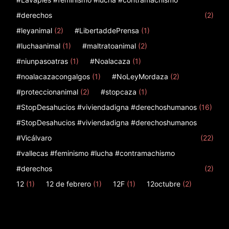
#derechos
(2)
#leyanimal
(2)
#LibertaddePrensa
(1)
#luchaanimal
(1)
#maltratoanimal
(2)
#niunpasoatras
(1)
#Noalacaza
(1)
#noalacazacongalgos
(1)
#NoLeyMordaza
(2)
#proteccionanimal
(2)
#stopcaza
(1)
#StopDesahucios #viviendadigna #derechoshumanos
(16)
#StopDesahucios #viviendadigna #derechoshumanos
#Vicálvaro
(22)
#vallecas #feminismo #lucha #contramachismo
#derechos
(2)
12
(1)
12 de febrero
(1)
12F
(1)
12octubre
(2)