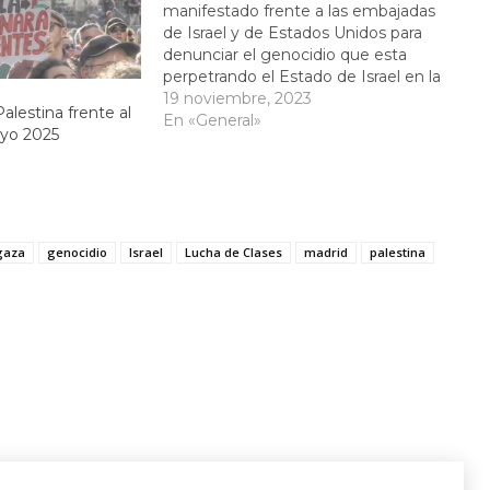
manifestado frente a las embajadas
de Israel y de Estados Unidos para
denunciar el genocidio que esta
perpetrando el Estado de Israel en la
Franja de Gaza con el apoyo de
19 noviembre, 2023
alestina frente al
Estados Unidos.
En «General»
yo 2025
gaza
genocidio
Israel
Lucha de Clases
madrid
palestina