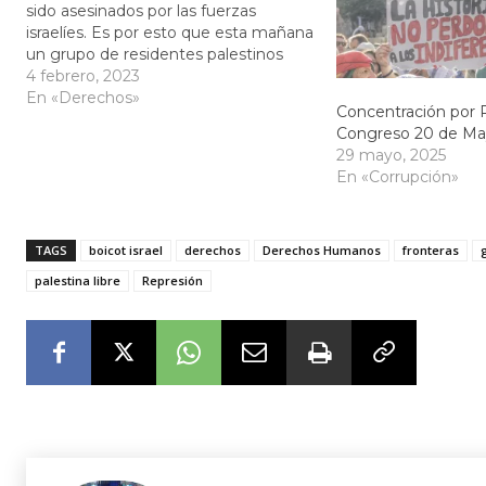
sido asesinados por las fuerzas
israelíes. Es por esto que esta mañana
un grupo de residentes palestinos
radicados en Madrid se han
4 febrero, 2023
concentrado frente a la embajada de
En «Derechos»
Concentración por P
Israel en la madrileña calle
Congreso 20 de Ma
Velázquez. La Asociación, “Madrid
29 mayo, 2025
solidaria…
En «Corrupción»
TAGS
boicot israel
derechos
Derechos Humanos
fronteras
palestina libre
Represión