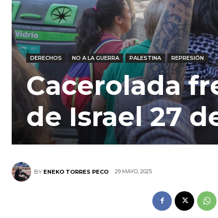
DERECHOS
NO A LA GUERRA
PALESTINA
REPRESIÓN
Cacerolada fr
de Israel 27 
29 MAYO, 2025
BY
ENEKO TORRES PECO