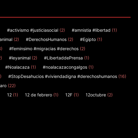
)
#activismo #justiciasocial
(2)
#amnistia #libertad
(1)
animal
(2)
#DerechosHumanos
(2)
#Egipto
(1)
3)
#feminsimo #migracias #derechos
(2)
2)
#leyanimal
(2)
#LibertaddePrensa
(1)
#Noalacaza
(1)
#noalacazacongalgos
(1)
)
#StopDesahucios #viviendadigna #derechoshumanos
(16)
aro
(22)
)
12
(1)
12 de febrero
(1)
12F
(1)
12octubre
(2)