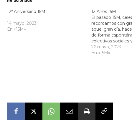
Relacionado
12º Aniversario 15M
12 Años 15M
El pasado 15M, cel
14 mayo, 2023
recordamos con gr
En «15M»
aquel gran día, hac
de forma espontán
colectivos sociales 
exigir un cambio de
26 mayo, 2023
sociedad más justa,
En «15M»
horizontal y asambl
debemos! Pocas A
populares 15m como