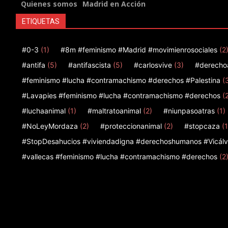
Quienes somos
Madrid en Acción
ETIQUETAS
#0-3
(1)
#8m #feminismo #Madrid #movimienrosociales
(2
#antifa
(5)
#antifascista
(5)
#carlosvive
(3)
#derecho
#feminismo #lucha #contramachismo #derechos #Palestina
(
#Lavapies #feminismo #lucha #contramachismo #derechos
(
#luchaanimal
(1)
#maltratoanimal
(2)
#niunpasoatras
(1)
#NoLeyMordaza
(2)
#proteccionanimal
(2)
#stopcaza
(1
#StopDesahucios #viviendadigna #derechoshumanos #Vicálv
#vallecas #feminismo #lucha #contramachismo #derechos
(2