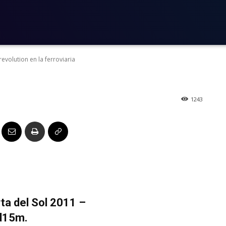
ospanisrevolutio
volution en la ferroviaria
1243
ta del Sol 2011 –
id15m.