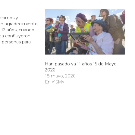
ebramos y
an agradecimiento
e 12 años, cuando
ea confluyeron
y personas para
 sistema hacia una
 con organización
earia. Cuánto te
Han pasado ya 11 años 15 de Mayo
sambleas
2026
 tal han…
18 mayo, 2026
En «15M»