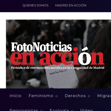
QUIENES SOMOS
MADRID EN ACCIÓN
CULTURA
ESPACIOS VECINALES
Imagenes de l
Inicio
Feminismo
Derechos
Migra
Pensionistas
Ecología
Video