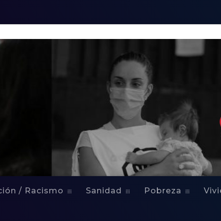
a Exposición so
ción / Racismo
Sanidad
Pobreza
Viv