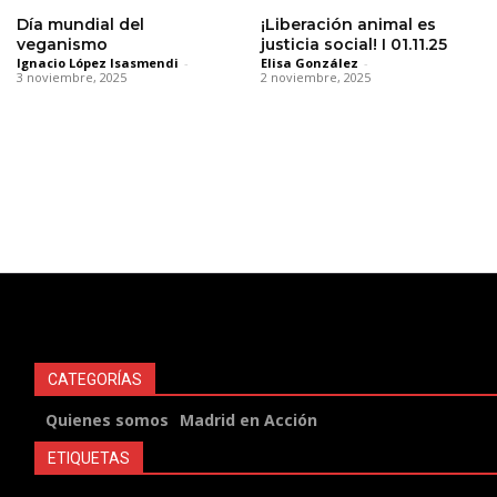
Día mundial del
¡Liberación animal es
veganismo
justicia social! I 01.11.25
Ignacio López Isasmendi
-
Elisa González
-
3 noviembre, 2025
2 noviembre, 2025
CATEGORÍAS
Quienes somos
Madrid en Acción
ETIQUETAS