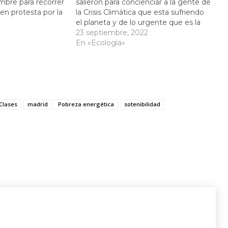
mbre para recorrer
salieron para concienciar a la gente de
 en protesta por la
la Crisis Climática que esta sufriendo
ra en Dubai,
el planeta y de lo urgente que es la
ales ante la crisis
toma de medidas por parte de los
23 septiembre, 2022
or Future, Juventud
gobiernos. En un recorrido que llegó
En «Ecología»
a por…
hasta…
Clases
madrid
Pobreza energética
sotenibilidad