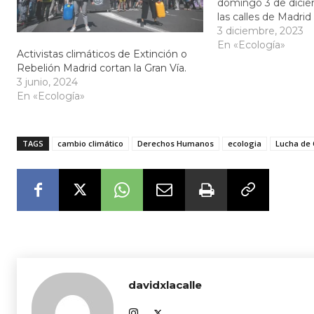
domingo 3 de dicie
las calles de Madrid
COP28 que se celeb
3 diciembre, 2023
exigiendo cambios re
En «Ecología»
Activistas climáticos de Extinción o
climática. Fridays f
Rebelión Madrid cortan la Gran Vía.
por el Clima, Alianz
3 junio, 2024
En «Ecología»
TAGS
cambio climático
Derechos Humanos
ecologia
Lucha de 
davidxlacalle