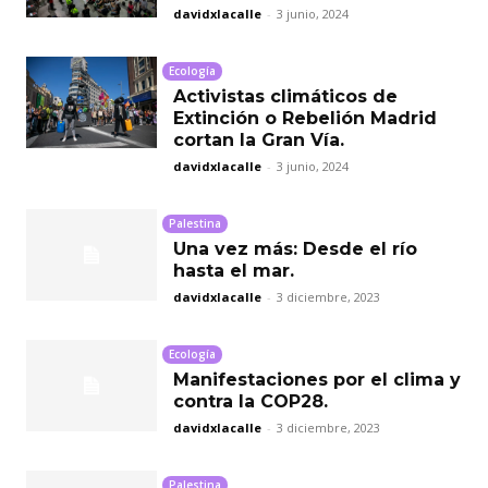
davidxlacalle
-
3 junio, 2024
Ecología
Activistas climáticos de
Extinción o Rebelión Madrid
cortan la Gran Vía.
davidxlacalle
-
3 junio, 2024
Palestina
Una vez más: Desde el río
hasta el mar.
davidxlacalle
-
3 diciembre, 2023
Ecología
Manifestaciones por el clima y
contra la COP28.
davidxlacalle
-
3 diciembre, 2023
Palestina