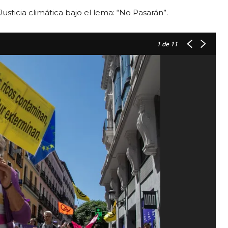
ticia climática bajo el lema: “No Pasarán”.
1
de 11