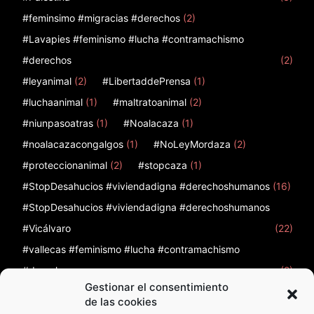
#feminsimo #migracias #derechos
(2)
#Lavapies #feminismo #lucha #contramachismo
#derechos
(2)
#leyanimal
(2)
#LibertaddePrensa
(1)
#luchaanimal
(1)
#maltratoanimal
(2)
#niunpasoatras
(1)
#Noalacaza
(1)
#noalacazacongalgos
(1)
#NoLeyMordaza
(2)
#proteccionanimal
(2)
#stopcaza
(1)
#StopDesahucios #viviendadigna #derechoshumanos
(16)
#StopDesahucios #viviendadigna #derechoshumanos
#Vicálvaro
(22)
#vallecas #feminismo #lucha #contramachismo
#derechos
(2)
Gestionar el consentimiento
12
(1)
12 de febrero
(1)
12F
(1)
12octubre
(2)
de las cookies