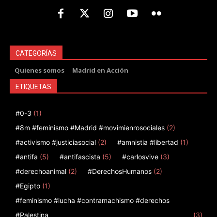
CATEGORÍAS
Quienes somos
Madrid en Acción
ETIQUETAS
#0-3
(1)
#8m #feminismo #Madrid #movimienrosociales
(2)
#activismo #justiciasocial
(2)
#amnistia #libertad
(1)
#antifa
(5)
#antifascista
(5)
#carlosvive
(3)
#derechoanimal
(2)
#DerechosHumanos
(2)
#Egipto
(1)
#feminismo #lucha #contramachismo #derechos
#Palestina
(3)