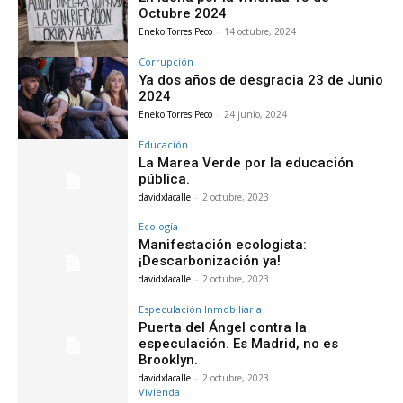
Octubre 2024
Eneko Torres Peco
-
14 octubre, 2024
Corrupción
Ya dos años de desgracia 23 de Junio
2024
Eneko Torres Peco
-
24 junio, 2024
Educación
La Marea Verde por la educación
pública.
davidxlacalle
-
2 octubre, 2023
Ecología
Manifestación ecologista:
¡Descarbonización ya!
davidxlacalle
-
2 octubre, 2023
Especulación Inmobiliaria
Puerta del Ángel contra la
especulación. Es Madrid, no es
Brooklyn.
davidxlacalle
-
2 octubre, 2023
Vivienda