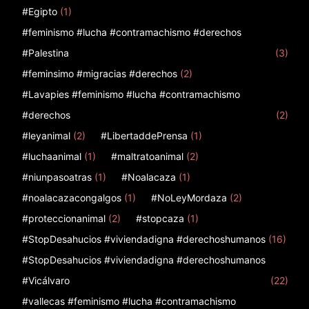
#Egipto
(1)
#feminismo #lucha #contramachismo #derechos
#Palestina
(3)
#feminsimo #migracias #derechos
(2)
#Lavapies #feminismo #lucha #contramachismo
#derechos
(2)
#leyanimal
(2)
#LibertaddePrensa
(1)
#luchaanimal
(1)
#maltratoanimal
(2)
#niunpasoatras
(1)
#Noalacaza
(1)
#noalacazacongalgos
(1)
#NoLeyMordaza
(2)
#proteccionanimal
(2)
#stopcaza
(1)
#StopDesahucios #viviendadigna #derechoshumanos
(16)
#StopDesahucios #viviendadigna #derechoshumanos
#Vicálvaro
(22)
#vallecas #feminismo #lucha #contramachismo