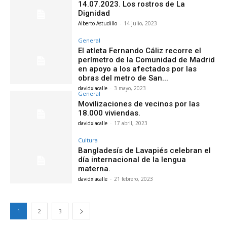
14.07.2023. Los rostros de La
Dignidad
Alberto Astudillo
-
14 julio, 2023
General
El atleta Fernando Cáliz recorre el
perímetro de la Comunidad de Madrid
en apoyo a los afectados por las
obras del metro de San...
davidxlacalle
-
3 mayo, 2023
General
Movilizaciones de vecinos por las
18.000 viviendas.
davidxlacalle
-
17 abril, 2023
Cultura
Bangladesís de Lavapiés celebran el
día internacional de la lengua
materna.
davidxlacalle
-
21 febrero, 2023
1
2
3