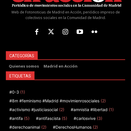
Web de Fotonoticias de Madrid en Acción, periódico impreso de
colectivos sociales en la Comunidad de Madrid.
CATEGORÍAS
Quienes somos
Madrid en Acción
ETIQUETAS
#0-3
(1)
#8m #feminismo #Madrid #movimienrosociales
(2)
#activismo #justiciasocial
(2)
#amnistia #libertad
(1)
#antifa
(5)
#antifascista
(5)
#carlosvive
(3)
#derechoanimal
(2)
#DerechosHumanos
(2)