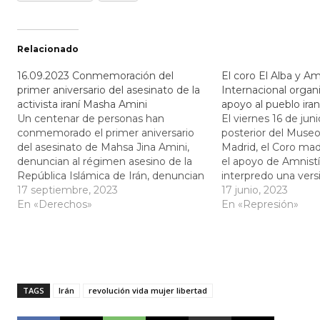
Relacionado
16.09.2023 Conmemoración del
El coro El Alba y Am
primer aniversario del asesinato de la
Internacional organ
activista iraní Masha Amini
apoyo al pueblo iran
Un centenar de personas han
El viernes 16 de juni
conmemorado el primer aniversario
posterior del Museo
del asesinato de Mahsa Jina Amini,
Madrid, el Coro mad
denuncian al régimen asesino de la
el apoyo de Amnistí
República Islámica de Irán, denuncian
interpredo una vers
que en Irán se ha legalizado la
17 septiembre, 2023
la canción "Baraye" d
17 junio, 2023
represión y la tortura, y que han sido
En «Derechos»
ganador de un Gra
En «Represión»
asesinadas 540 personas y han sido
canción social del 2
arrestadas 20.000 personas.…
TAGS
Irán
revolución vida mujer libertad