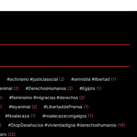
)
#activismo #justiciasocial
(2)
#amnistia #libertad
(1)
animal
(2)
#DerechosHumanos
(2)
#Egipto
(1)
3)
#feminsimo #migracias #derechos
(2)
2)
#leyanimal
(2)
#LibertaddePrensa
(1)
#Noalacaza
(1)
#noalacazacongalgos
(1)
)
#StopDesahucios #viviendadigna #derechoshumanos
(16)
aro
(22)