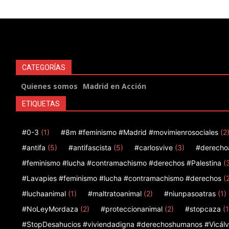
CATEGORÍAS
Quienes somos
Madrid en Acción
ETIQUETAS
#0-3
(1)
#8m #feminismo #Madrid #movimienrosociales
(2
#antifa
(5)
#antifascista
(5)
#carlosvive
(3)
#derecho
#feminismo #lucha #contramachismo #derechos #Palestina
(
#Lavapies #feminismo #lucha #contramachismo #derechos
(
#luchaanimal
(1)
#maltratoanimal
(2)
#niunpasoatras
(1)
#NoLeyMordaza
(2)
#proteccionanimal
(2)
#stopcaza
(1
#StopDesahucios #viviendadigna #derechoshumanos #Vicálv