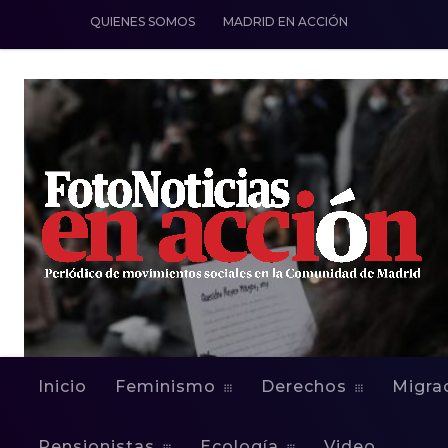
QUIENES SOMOS
MADRID EN ACCIÓN
FEMINISMO
15.09.2023 Vig
Inicio
Feminismo
Derechos
Migra
Pensionistas
Ecología
Video