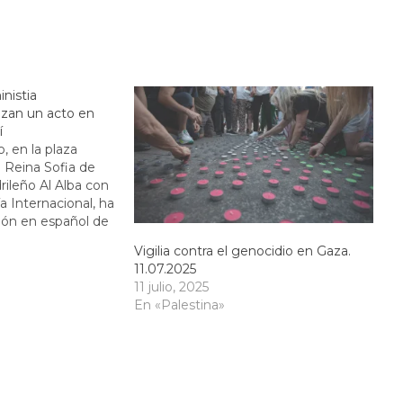
inistia
izan un acto en
í
o, en la plaza
 Reina Sofia de
rileño Al Alba con
a Internacional, ha
ión en español de
el iraní Shervin,
Vigilia contra el genocidio en Gaza.
mmy a la mejor
11.07.2025
023.…
11 julio, 2025
En «Palestina»