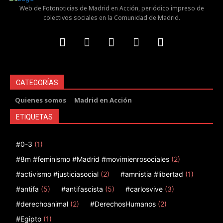
Web de Fotonoticias de Madrid en Acción, periódico impreso de
colectivos sociales en la Comunidad de Madrid.
CATEGORÍAS
Quienes somos
Madrid en Acción
ETIQUETAS
#0-3
(1)
#8m #feminismo #Madrid #movimienrosociales
(2)
#activismo #justiciasocial
(2)
#amnistia #libertad
(1)
#antifa
(5)
#antifascista
(5)
#carlosvive
(3)
#derechoanimal
(2)
#DerechosHumanos
(2)
#Egipto
(1)