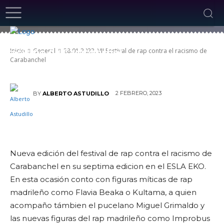
28.01.2023. VII Festival de rap contra el
Inicio
General
28.01.2023. VII Festival de rap contra el racismo de
racismo de Carabanchel
Carabanchel
2 FEBRERO, 2023
BY
ALBERTO ASTUDILLO
Nueva edición del festival de rap contra el racismo de
Carabanchel en su septima edicion en el ESLA EKO.
En esta ocasión conto con figuras míticas de rap
madrileño como Flavia Beaka o Kultama, a quien
acompaño támbien el pucelano Miguel Grimaldo y
las nuevas figuras del rap madrileño como Improbus