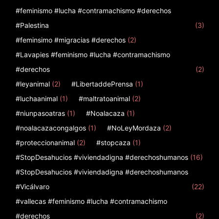
#feminismo #lucha #contramachismo #derechos
#Palestina
(3)
#feminsimo #migracias #derechos
(2)
#Lavapies #feminismo #lucha #contramachismo
#derechos
(2)
#leyanimal
(2)
#LibertaddePrensa
(1)
#luchaanimal
(1)
#maltratoanimal
(2)
#niunpasoatras
(1)
#Noalacaza
(1)
#noalacazacongalgos
(1)
#NoLeyMordaza
(2)
#proteccionanimal
(2)
#stopcaza
(1)
#StopDesahucios #viviendadigna #derechoshumanos
(16)
#StopDesahucios #viviendadigna #derechoshumanos
#Vicálvaro
(22)
#vallecas #feminismo #lucha #contramachismo
#derechos
(2)