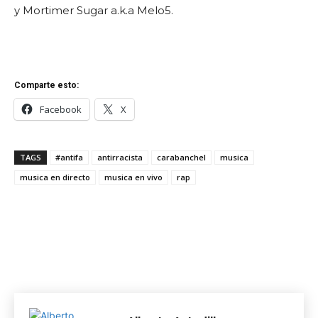
y Mortimer Sugar a.k.a Melo5.
Comparte esto:
Facebook
X
TAGS
#antifa
antirracista
carabanchel
musica
musica en directo
musica en vivo
rap