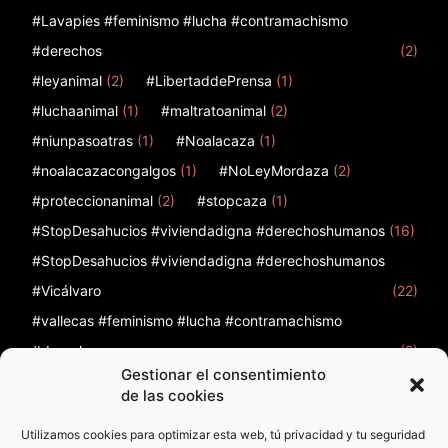
#Lavapies #feminismo #lucha #contramachismo
#derechos
(2)
#leyanimal
(2)
#LibertaddePrensa
(1)
#luchaanimal
(1)
#maltratoanimal
(2)
#niunpasoatras
(1)
#Noalacaza
(1)
#noalacazacongalgos
(1)
#NoLeyMordaza
(2)
#proteccionanimal
(2)
#stopcaza
(1)
#StopDesahucios #viviendadigna #derechoshumanos
(16)
#StopDesahucios #viviendadigna #derechoshumanos
#Vicálvaro
(22)
#vallecas #feminismo #lucha #contramachismo
#derechos
(2)
Gestionar el consentimiento
12
(1)
12 de febrero
(1)
12F
(1)
12octubre
(2)
de las cookies
Utilizamos cookies para optimizar esta web, tú privacidad y tu seguridad