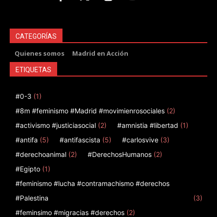
CATEGORÍAS
Quienes somos
Madrid en Acción
ETIQUETAS
#0-3
(1)
#8m #feminismo #Madrid #movimienrosociales
(2)
#activismo #justiciasocial
(2)
#amnistia #libertad
(1)
#antifa
(5)
#antifascista
(5)
#carlosvive
(3)
#derechoanimal
(2)
#DerechosHumanos
(2)
#Egipto
(1)
#feminismo #lucha #contramachismo #derechos
#Palestina
(3)
#feminsimo #migracias #derechos
(2)