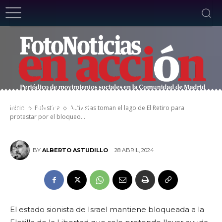
Activistas toman el lago de El Retiro para
protestar por el bloqueo humanitario en
Inicio
Palestina
Activistas toman el lago de El Retiro para
Gaza. 28.04.2024
protestar por el bloqueo...
28 ABRIL, 2024
BY
ALBERTO ASTUDILLO
El estado sionista de Israel mantiene bloqueada a la