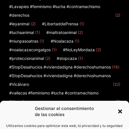
#Lavapies #feminismo #lucha #contramachismo
#derechos
(2)
#leyanimal
(2)
#LibertaddePrensa
(1)
#luchaanimal
(1)
#maltratoanimal
(2)
#niunpasoatras
(1)
#Noalacaza
(1)
#noalacazacongalgos
(1)
#NoLeyMordaza
(2)
#proteccionanimal
(2)
#stopcaza
(1)
#StopDesahucios #viviendadigna #derechoshumanos
(16)
#StopDesahucios #viviendadigna #derechoshumanos
#Vicálvaro
(22)
#vallecas #feminismo #lucha #contramachismo
#derechos
(2)
Gestionar el consentimiento
12
(1)
12 de febrero
(1)
12F
(1)
12octubre
(2)
de las cookies
Utilizamos cookies para optimizar esta web, tú privacidad y tu seguridad