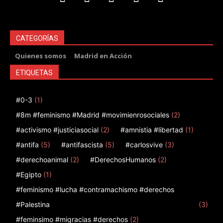
CATEGORÍAS
Quienes somos
Madrid en Acción
ETIQUETAS
#0-3
(1)
#8m #feminismo #Madrid #movimienrosociales
(2)
#activismo #justiciasocial
(2)
#amnistia #libertad
(1)
#antifa
(5)
#antifascista
(5)
#carlosvive
(3)
#derechoanimal
(2)
#DerechosHumanos
(2)
#Egipto
(1)
#feminismo #lucha #contramachismo #derechos
#Palestina
(3)
#feminsimo #migracias #derechos
(2)