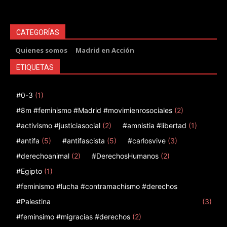
CATEGORÍAS
Quienes somos
Madrid en Acción
ETIQUETAS
#0-3
(1)
#8m #feminismo #Madrid #movimienrosociales
(2)
#activismo #justiciasocial
(2)
#amnistia #libertad
(1)
#antifa
(5)
#antifascista
(5)
#carlosvive
(3)
#derechoanimal
(2)
#DerechosHumanos
(2)
#Egipto
(1)
#feminismo #lucha #contramachismo #derechos
#Palestina
(3)
#feminsimo #migracias #derechos
(2)