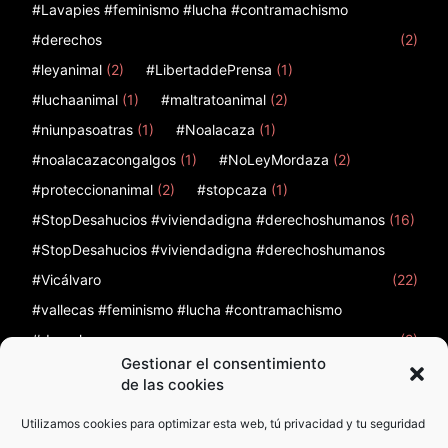
#Lavapies #feminismo #lucha #contramachismo
#derechos
(2)
#leyanimal
(2)
#LibertaddePrensa
(1)
#luchaanimal
(1)
#maltratoanimal
(2)
#niunpasoatras
(1)
#Noalacaza
(1)
#noalacazacongalgos
(1)
#NoLeyMordaza
(2)
#proteccionanimal
(2)
#stopcaza
(1)
#StopDesahucios #viviendadigna #derechoshumanos
(16)
#StopDesahucios #viviendadigna #derechoshumanos
#Vicálvaro
(22)
#vallecas #feminismo #lucha #contramachismo
#derechos
(2)
Gestionar el consentimiento
12
(1)
12 de febrero
(1)
12F
(1)
12octubre
(2)
de las cookies
Utilizamos cookies para optimizar esta web, tú privacidad y tu seguridad