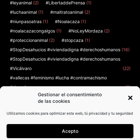
#leyanimal
(2)
#LibertaddePrensa
(1)
#luchaanimal
(1)
#maltratoanimal
(2)
#niunpasoatras
(1)
#Noalacaza
(1)
#noalacazacongalgos
(1)
#NoLeyMordaza
(2)
#proteccionanimal
(2)
#stopcaza
(1)
#StopDesahucios #viviendadigna #derechoshumanos
(16)
#StopDesahucios #viviendadigna #derechoshumanos
#Vicálvaro
(22)
#vallecas #feminismo #lucha #contramachismo
#derechos
(2)
Gestionar el consentimiento
12
(1)
12 de febrero
(1)
12F
(1)
12octubre
(2)
de las cookies
Utilizamos cookies para optimizar esta web, tú privacidad y tu seguridad
Acepto