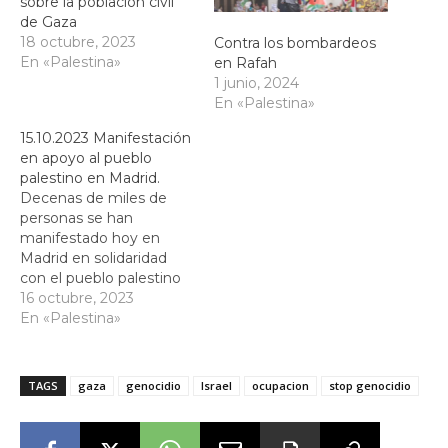
sobre la población civil
de Gaza
18 octubre, 2023
Contra los bombardeos
En «Palestina»
en Rafah
1 junio, 2024
En «Palestina»
15.10.2023 Manifestación
en apoyo al pueblo
palestino en Madrid.
Decenas de miles de
personas se han
manifestado hoy en
Madrid en solidaridad
con el pueblo palestino
de la Franja de Gaza que
16 octubre, 2023
esta siendo masacrado
En «Palestina»
por el ejercito israelí.
TAGS
gaza
genocidio
Israel
ocupacion
stop genocidio