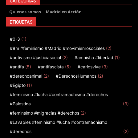
CATEGORÍAS
Quienes somos
Madrid en Acción
ETIQUETAS
#0-3
(1)
#8m #feminismo #Madrid #movimienrosociales
(2)
#activismo #justiciasocial
(2)
#amnistia #libertad
(1)
#antifa
(5)
#antifascista
(5)
#carlosvive
(3)
#derechoanimal
(2)
#DerechosHumanos
(2)
#Egipto
(1)
#feminismo #lucha #contramachismo #derechos
#Palestina
(3)
#feminsimo #migracias #derechos
(2)
#Lavapies #feminismo #lucha #contramachismo
#derechos
(2)