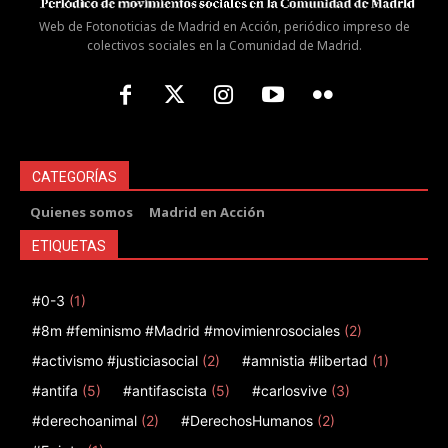
Web de Fotonoticias de Madrid en Acción, periódico impreso de
colectivos sociales en la Comunidad de Madrid.
CATEGORÍAS
Quienes somos
Madrid en Acción
ETIQUETAS
#0-3
(1)
#8m #feminismo #Madrid #movimienrosociales
(2)
#activismo #justiciasocial
(2)
#amnistia #libertad
(1)
#antifa
(5)
#antifascista
(5)
#carlosvive
(3)
#derechoanimal
(2)
#DerechosHumanos
(2)