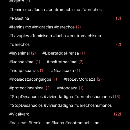
#Egipto
(1)
#feminismo #lucha #contramachismo #derechos
#Palestina
(3)
#feminsimo #migracias #derechos
(2)
#Lavapies #feminismo #lucha #contramachismo
#derechos
(2)
#leyanimal
(2)
#LibertaddePrensa
(1)
#luchaanimal
(1)
#maltratoanimal
(2)
#niunpasoatras
(1)
#Noalacaza
(1)
#noalacazacongalgos
(1)
#NoLeyMordaza
(2)
#proteccionanimal
(2)
#stopcaza
(1)
#StopDesahucios #viviendadigna #derechoshumanos
(16)
#StopDesahucios #viviendadigna #derechoshumanos
#Vicálvaro
(22)
#vallecas #feminismo #lucha #contramachismo