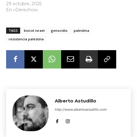
29 octubre, 2025
En «Derechos»
TAGS
boicot israel
genocidio
palestina
resistencia palestina
Alberto Astudillo
http://www.albertoastudillo.com