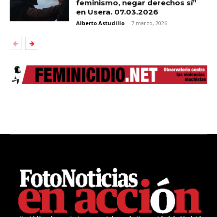
feminismo, negar derechos sí”
en Usera. 07.03.2026
Alberto Astudillo
-
7 marzo, 2026