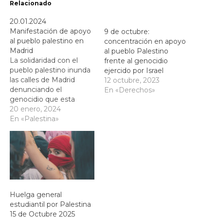
Relacionado
20.01.2024
Manifestación de apoyo
9 de octubre:
al pueblo palestino en
concentración en apoyo
Madrid
al pueblo Palestino
La solidaridad con el
frente al genocidio
pueblo palestino inunda
ejercido por Israel
las calles de Madrid
12 octubre, 2023
denunciando el
En «Derechos»
genocidio que esta
perpetrando el Estado
20 enero, 2024
de Israel en la Franja de
En «Palestina»
Gaza.
Huelga general
estudiantil por Palestina
15 de Octubre 2025