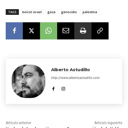
que seria la ciudad de
Belén bajo la ocupación
TAGS
boicot israel
gaza
genocidio
palestina
israelí.
Alberto Astudillo
http://www.albertoastudillo.com
Artículo anterior
Artículo siguiente