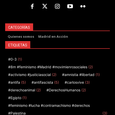
CATEGORÍAS
Quienes somos
Madrid en Acción
ETIQUETAS
#0-3
(1)
#8m #feminismo #Madrid #movimienrosociales
(2)
#activismo #justiciasocial
(2)
#amnistia #libertad
(1)
#antifa
(5)
#antifascista
(5)
#carlosvive
(3)
#derechoanimal
(2)
#DerechosHumanos
(2)
#Egipto
(1)
#feminismo #lucha #contramachismo #derechos
#Palestina
(3)