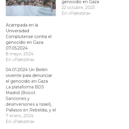
genocidio en Gaza
22 octubre, 2023
En «Palestina»
Acampada en la
Universidad
Complutense contra el
genocidio en Gaza.
07.05.2024
8 mayo, 2024
En «Palestina»
04.01.2024 Un Belén
viviente para denunciar
el genocidio en Gaza.
La plataforma BDS
Madrid (Boicot
Sanciones y
desinversones a Israel),
Pallasos en Rebeldia, y el
máximo representante
7 enero, 2024
de la Iglesia Patólica Leo
En «Palestina»
Bassi han recreado lo