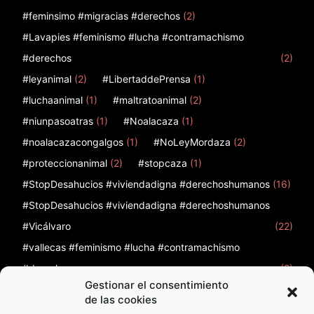
#feminsimo #migracias #derechos
(2)
#Lavapies #feminismo #lucha #contramachismo
#derechos
(2)
#leyanimal
(2)
#LibertaddePrensa
(1)
#luchaanimal
(1)
#maltratoanimal
(2)
#niunpasoatras
(1)
#Noalacaza
(1)
#noalacazacongalgos
(1)
#NoLeyMordaza
(2)
#proteccionanimal
(2)
#stopcaza
(1)
#StopDesahucios #viviendadigna #derechoshumanos
(16)
#StopDesahucios #viviendadigna #derechoshumanos
#Vicálvaro
(22)
#vallecas #feminismo #lucha #contramachismo
#derechos
(2)
Gestionar el consentimiento
12
(1)
12 de febrero
(1)
12F
(1)
12octubre
(2)
de las cookies