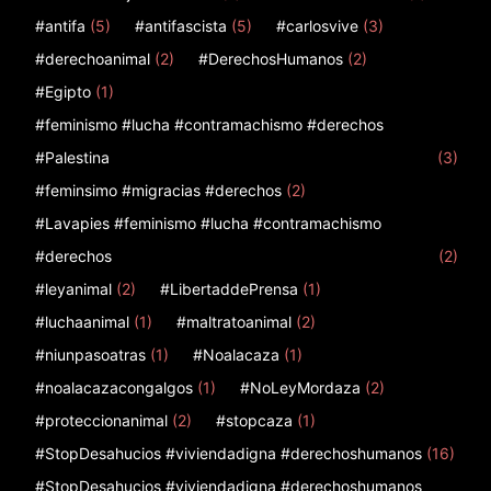
#antifa
(5)
#antifascista
(5)
#carlosvive
(3)
#derechoanimal
(2)
#DerechosHumanos
(2)
#Egipto
(1)
#feminismo #lucha #contramachismo #derechos
#Palestina
(3)
#feminsimo #migracias #derechos
(2)
#Lavapies #feminismo #lucha #contramachismo
#derechos
(2)
#leyanimal
(2)
#LibertaddePrensa
(1)
#luchaanimal
(1)
#maltratoanimal
(2)
#niunpasoatras
(1)
#Noalacaza
(1)
#noalacazacongalgos
(1)
#NoLeyMordaza
(2)
#proteccionanimal
(2)
#stopcaza
(1)
#StopDesahucios #viviendadigna #derechoshumanos
(16)
#StopDesahucios #viviendadigna #derechoshumanos