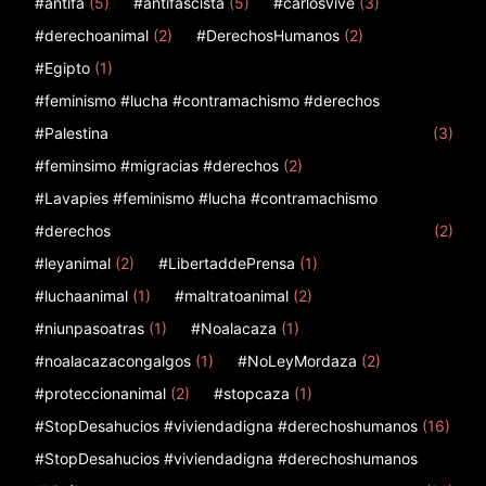
#antifa
(5)
#antifascista
(5)
#carlosvive
(3)
#derechoanimal
(2)
#DerechosHumanos
(2)
#Egipto
(1)
#feminismo #lucha #contramachismo #derechos
#Palestina
(3)
#feminsimo #migracias #derechos
(2)
#Lavapies #feminismo #lucha #contramachismo
#derechos
(2)
#leyanimal
(2)
#LibertaddePrensa
(1)
#luchaanimal
(1)
#maltratoanimal
(2)
#niunpasoatras
(1)
#Noalacaza
(1)
#noalacazacongalgos
(1)
#NoLeyMordaza
(2)
#proteccionanimal
(2)
#stopcaza
(1)
#StopDesahucios #viviendadigna #derechoshumanos
(16)
#StopDesahucios #viviendadigna #derechoshumanos