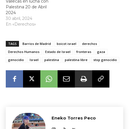
Vallecas en lucha con
Palestina 20 de Abril
2024
30 abril, 2024
En «Derechos»
TAGS
Barrios de Madrid
boicot israel
derechos
Derechos Humanos
Estado de Israel
fronteras
gaza
genocidio
Israel
palestina
palestina libre
stop genocidio
Eneko Torres Peco