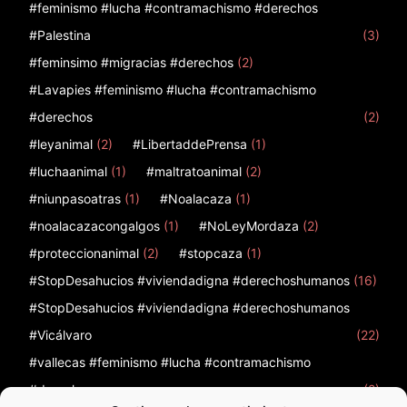
#feminismo #lucha #contramachismo #derechos
#Palestina
(3)
#feminsimo #migracias #derechos
(2)
#Lavapies #feminismo #lucha #contramachismo
#derechos
(2)
#leyanimal
(2)
#LibertaddePrensa
(1)
#luchaanimal
(1)
#maltratoanimal
(2)
#niunpasoatras
(1)
#Noalacaza
(1)
#noalacazacongalgos
(1)
#NoLeyMordaza
(2)
#proteccionanimal
(2)
#stopcaza
(1)
#StopDesahucios #viviendadigna #derechoshumanos
(16)
#StopDesahucios #viviendadigna #derechoshumanos
#Vicálvaro
(22)
#vallecas #feminismo #lucha #contramachismo
#derechos
(2)