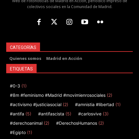
Web de Fotonoticias de Madrid en Acción, periódico impreso de
colectivos sociales en la Comunidad de Madrid.
CATEGORÍAS
Quienes somos
Madrid en Acción
ETIQUETAS
#0-3
(1)
#8m #feminismo #Madrid #movimienrosociales
(2)
#activismo #justiciasocial
(2)
#amnistia #libertad
(1)
#antifa
(5)
#antifascista
(5)
#carlosvive
(3)
#derechoanimal
(2)
#DerechosHumanos
(2)
#Egipto
(1)