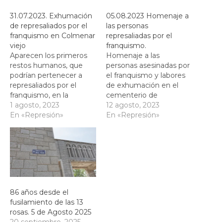
31.07.2023. Exhumación
05.08.2023 Homenaje a
de represaliados por el
las personas
franquismo en Colmenar
represaliadas por el
viejo
franquismo.
Aparecen los primeros
Homenaje a las
restos humanos, que
personas asesinadas por
podrían pertenecer a
el franquismo y labores
represaliados por el
de exhumación en el
franquismo, en la
cementerio de
localización donde se
1 agosto, 2023
Colmenar Viejo.
12 agosto, 2023
cree que está una de las
En «Represión»
En «Represión»
fosas comunes, en el
cementerio de
parroquial de Colmenar
Viejo.
86 años desde el
fusilamiento de las 13
rosas. 5 de Agosto 2025
20 septiembre, 2025