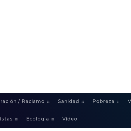
ración / Racismo
Sanidad
Pobreza
V
istas
Ecología
Video