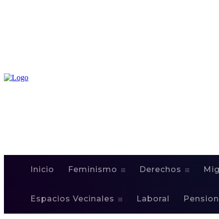
Inicio
Feminismo
Derechos
Mig
Espacios Vecinales
Laboral
Pension