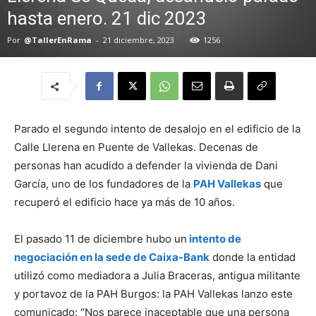
hasta enero. 21 dic 2023
Por
@TallerEnRama
-
21 diciembre, 2023
1256
Parado el segundo intento de desalojo en el edificio de la
Calle Llerena en Puente de Vallekas. Decenas de
personas han acudido a defender la vivienda de Dani
García, uno de los fundadores de la
PAH Vallekas
que
recuperó el edificio hace ya más de 10 años.
El pasado 11 de diciembre hubo un
intento de
negociación en la sede de Caixa-Bank
donde la entidad
utilizó como mediadora a Julia Braceras, antigua militante
y portavoz de la PAH Burgos: la PAH Vallekas lanzo este
comunicado: “Nos parece inaceptable que una persona