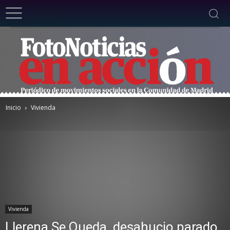
Inicio
Vivienda
Vivienda
Llerena Se Queda, desahucio parado