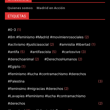
Quienes somos
Madrid en Acción
ETIQUETAS
#0-3
(1)
#8m #feminismo #Madrid #movimienrosociales
(2)
#activismo #justiciasocial
(2)
#amnistia #libertad
(1)
#antifa
(5)
#antifascista
(5)
#carlosvive
(3)
#derechoanimal
(2)
#DerechosHumanos
(2)
#Egipto
(1)
#feminismo #lucha #contramachismo #derechos
#Palestina
(3)
#feminsimo #migracias #derechos
(2)
#Lavapies #feminismo #lucha #contramachismo
#derechos
(2)