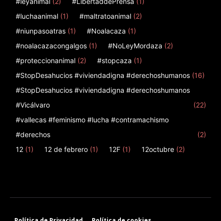
#leyanimal
(2)
#LibertaddePrensa
(1)
#luchaanimal
(1)
#maltratoanimal
(2)
#niunpasoatras
(1)
#Noalacaza
(1)
#noalacazacongalgos
(1)
#NoLeyMordaza
(2)
#proteccionanimal
(2)
#stopcaza
(1)
#StopDesahucios #viviendadigna #derechoshumanos
(16)
#StopDesahucios #viviendadigna #derechoshumanos
#Vicálvaro
(22)
#vallecas #feminismo #lucha #contramachismo
#derechos
(2)
12
(1)
12 de febrero
(1)
12F
(1)
12octubre
(2)
Política de Privacidad
Política de cookies