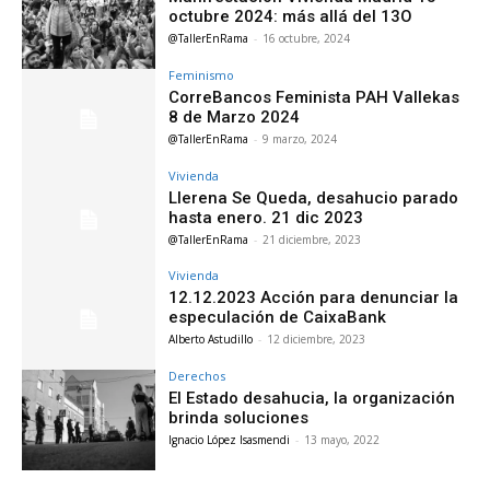
octubre 2024: más allá del 13O
@TallerEnRama
-
16 octubre, 2024
Feminismo
CorreBancos Feminista PAH Vallekas
8 de Marzo 2024
@TallerEnRama
-
9 marzo, 2024
Vivienda
Llerena Se Queda, desahucio parado
hasta enero. 21 dic 2023
@TallerEnRama
-
21 diciembre, 2023
Vivienda
12.12.2023 Acción para denunciar la
especulación de CaixaBank
Alberto Astudillo
-
12 diciembre, 2023
Derechos
El Estado desahucia, la organización
brinda soluciones
Ignacio López Isasmendi
-
13 mayo, 2022