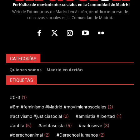
Web de Fotonoticias de Madrid en Acción, periódico impreso de
colectivos sociales en la Comunidad de Madrid.
CATEGORÍAS
Quienes somos
Madrid en Acción
ETIQUETAS
#0-3
(1)
#8m #feminismo #Madrid #movimienrosociales
(2)
#activismo #justiciasocial
(2)
#amnistia #libertad
(1)
#antifa
(5)
#antifascista
(5)
#carlosvive
(3)
#derechoanimal
(2)
#DerechosHumanos
(2)