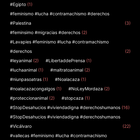
#Egipto
(1)
#feminismo #lucha #contramachismo #derechos
#Palestina
(3)
#feminsimo #migracias #derechos
(2)
#Lavapies #feminismo #lucha #contramachismo
#derechos
(2)
#leyanimal
(2)
#LibertaddePrensa
(1)
#luchaanimal
(1)
#maltratoanimal
(2)
#niunpasoatras
(1)
#Noalacaza
(1)
#noalacazacongalgos
(1)
#NoLeyMordaza
(2)
#proteccionanimal
(2)
#stopcaza
(1)
#StopDesahucios #viviendadigna #derechoshumanos
(16)
#StopDesahucios #viviendadigna #derechoshumanos
#Vicálvaro
(22)
#vallecas #feminismo #lucha #contramachismo