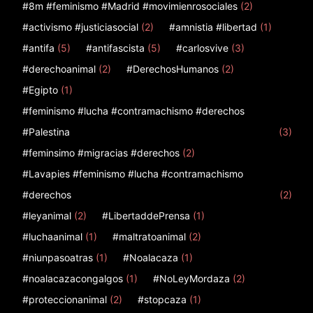
#8m #feminismo #Madrid #movimienrosociales
(2)
#activismo #justiciasocial
(2)
#amnistia #libertad
(1)
#antifa
(5)
#antifascista
(5)
#carlosvive
(3)
#derechoanimal
(2)
#DerechosHumanos
(2)
#Egipto
(1)
#feminismo #lucha #contramachismo #derechos
#Palestina
(3)
#feminsimo #migracias #derechos
(2)
#Lavapies #feminismo #lucha #contramachismo
#derechos
(2)
#leyanimal
(2)
#LibertaddePrensa
(1)
#luchaanimal
(1)
#maltratoanimal
(2)
#niunpasoatras
(1)
#Noalacaza
(1)
#noalacazacongalgos
(1)
#NoLeyMordaza
(2)
#proteccionanimal
(2)
#stopcaza
(1)