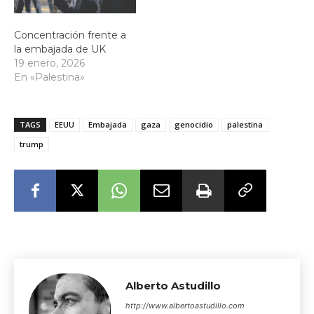
Concentración frente a
la embajada de UK
19 enero, 2026
En «Palestina»
TAGS
EEUU
Embajada
gaza
genocidio
palestina
trump
Alberto Astudillo
http://www.albertoastudillo.com