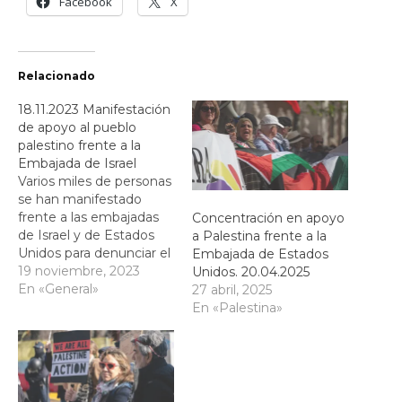
Facebook
X
Relacionado
18.11.2023 Manifestación
de apoyo al pueblo
palestino frente a la
Embajada de Israel
Varios miles de personas
se han manifestado
frente a las embajadas
Concentración en apoyo
de Israel y de Estados
a Palestina frente a la
Unidos para denunciar el
Embajada de Estados
genocidio que esta
19 noviembre, 2023
Unidos. 20.04.2025
perpetrando el Estado
En «General»
27 abril, 2025
de Israel en la Franja de
En «Palestina»
Gaza con el apoyo de
Estados Unidos.