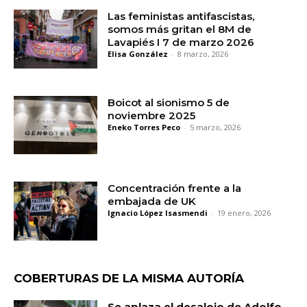
Las feministas antifascistas,
somos más gritan el 8M de
Lavapiés I 7 de marzo 2026
Elisa González
-
8 marzo, 2026
Boicot al sionismo 5 de
noviembre 2025
Eneko Torres Peco
-
5 marzo, 2026
Concentración frente a la
embajada de UK
Ignacio López Isasmendi
-
19 enero, 2026
COBERTURAS DE LA MISMA AUTORÍA
Se aplaza el desalojo de Adolfo