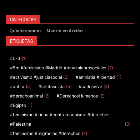
CATEGORÍAS
Quienes somos
Madrid en Acción
ETIQUETAS
#0-3
(1)
#8m #feminismo #Madrid #movimienrosociales
(2)
#activismo #justiciasocial
(2)
#amnistia #libertad
(1)
#antifa
(5)
#antifascista
(5)
#carlosvive
(3)
#derechoanimal
(2)
#DerechosHumanos
(2)
#Egipto
(1)
#feminismo #lucha #contramachismo #derechos
#Palestina
(3)
#feminsimo #migracias #derechos
(2)