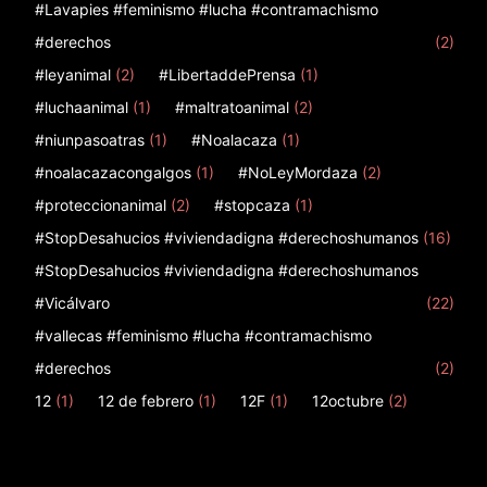
#Lavapies #feminismo #lucha #contramachismo
#derechos
(2)
#leyanimal
(2)
#LibertaddePrensa
(1)
#luchaanimal
(1)
#maltratoanimal
(2)
#niunpasoatras
(1)
#Noalacaza
(1)
#noalacazacongalgos
(1)
#NoLeyMordaza
(2)
#proteccionanimal
(2)
#stopcaza
(1)
#StopDesahucios #viviendadigna #derechoshumanos
(16)
#StopDesahucios #viviendadigna #derechoshumanos
#Vicálvaro
(22)
#vallecas #feminismo #lucha #contramachismo
#derechos
(2)
12
(1)
12 de febrero
(1)
12F
(1)
12octubre
(2)