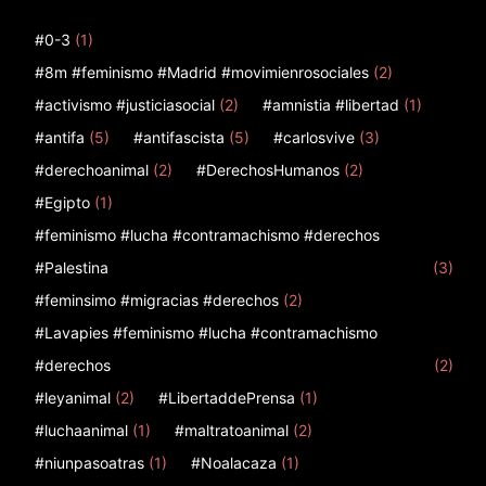
#0-3
(1)
#8m #feminismo #Madrid #movimienrosociales
(2)
#activismo #justiciasocial
(2)
#amnistia #libertad
(1)
#antifa
(5)
#antifascista
(5)
#carlosvive
(3)
#derechoanimal
(2)
#DerechosHumanos
(2)
#Egipto
(1)
#feminismo #lucha #contramachismo #derechos
#Palestina
(3)
#feminsimo #migracias #derechos
(2)
#Lavapies #feminismo #lucha #contramachismo
#derechos
(2)
#leyanimal
(2)
#LibertaddePrensa
(1)
#luchaanimal
(1)
#maltratoanimal
(2)
#niunpasoatras
(1)
#Noalacaza
(1)