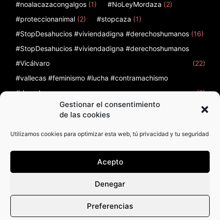
#noalacazacongalgos
(1)
#NoLeyMordaza
(2)
#proteccionanimal
(2)
#stopcaza
(1)
#StopDesahucios #viviendadigna #derechoshumanos
(16)
#StopDesahucios #viviendadigna #derechoshumanos
#Vicálvaro
(22)
#vallecas #feminismo #lucha #contramachismo
#derechos
(2)
Gestionar el consentimiento
12
(1)
12 de febrero
(1)
12F
(1)
12octubre
(2)
de las cookies
Utilizamos cookies para optimizar esta web, tú privacidad y tu seguridad
Acepto
Política de Privacidad
Política de cookies
Denegar
Política de cookies (UE)
Preferencias
© Madrid en Acción 2026