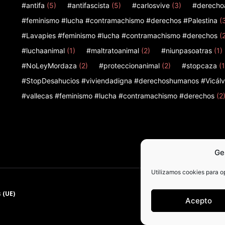
#antifa
(5)
#antifascista
(5)
#carlosvive
(3)
#derecho
#feminismo #lucha #contramachismo #derechos #Palestina
(
#Lavapies #feminismo #lucha #contramachismo #derechos
(
#luchaanimal
(1)
#maltratoanimal
(2)
#niunpasoatras
(1)
#NoLeyMordaza
(2)
#proteccionanimal
(2)
#stopcaza
(1
#StopDesahucios #viviendadigna #derechoshumanos #Vicálv
#vallecas #feminismo #lucha #contramachismo #derechos
(2
Ge
Utilizamos cookies para op
 (UE)
Acepto