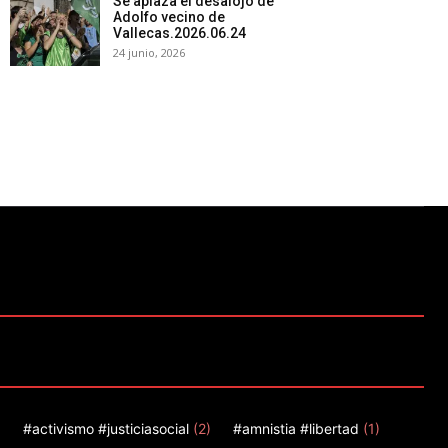
Se aplaza el desalojo de
Adolfo vecino de
Vallecas.2026.06.24
24 junio, 2026
)
#activismo #justiciasocial
(2)
#amnistia #libertad
(1)