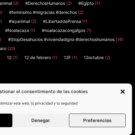
animal
(2)
#DerechosHumanos
(2)
#Egipto
(1)
3)
#feminsimo #migracias #derechos
(2)
2)
#leyanimal
(2)
#LibertaddePrensa
(1)
#Noalacaza
(1)
#noalacazacongalgos
(1)
)
#StopDesahucios #viviendadigna #derechoshumanos
(16)
aro
(22)
)
12
(1)
12 de febrero
(1)
12F
(1)
12octubre
(2)
stionar el consentimiento de las cookies
timizar esta web, tú privacidad y tu seguridad
Denegar
Preferencias
© Madrid en Acción 2026