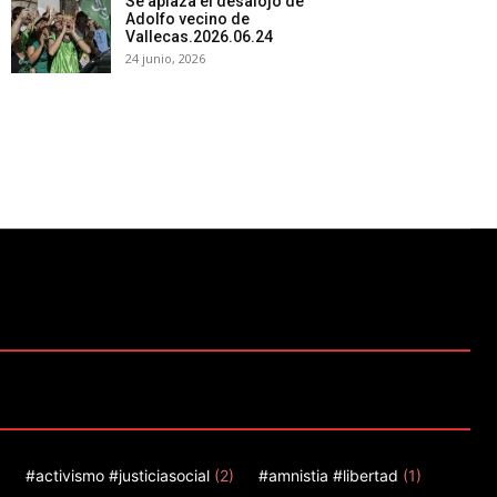
Se aplaza el desalojo de
Adolfo vecino de
Vallecas.2026.06.24
24 junio, 2026
)
#activismo #justiciasocial
(2)
#amnistia #libertad
(1)