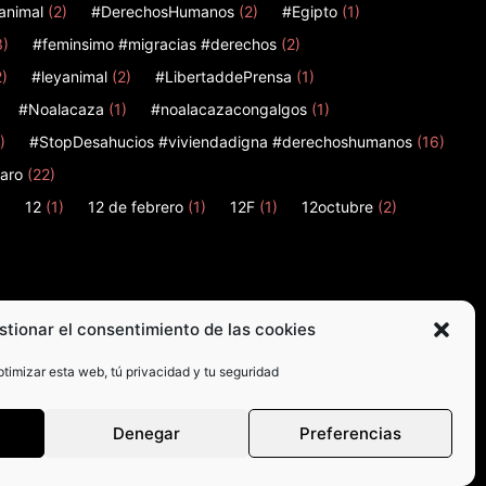
animal
(2)
#DerechosHumanos
(2)
#Egipto
(1)
3)
#feminsimo #migracias #derechos
(2)
2)
#leyanimal
(2)
#LibertaddePrensa
(1)
#Noalacaza
(1)
#noalacazacongalgos
(1)
)
#StopDesahucios #viviendadigna #derechoshumanos
(16)
aro
(22)
)
12
(1)
12 de febrero
(1)
12F
(1)
12octubre
(2)
stionar el consentimiento de las cookies
timizar esta web, tú privacidad y tu seguridad
Denegar
Preferencias
© Madrid en Acción 2026