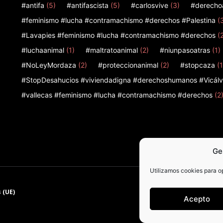
#antifa
(5)
#antifascista
(5)
#carlosvive
(3)
#derecho
#feminismo #lucha #contramachismo #derechos #Palestina
(
#Lavapies #feminismo #lucha #contramachismo #derechos
(
#luchaanimal
(1)
#maltratoanimal
(2)
#niunpasoatras
(1)
#NoLeyMordaza
(2)
#proteccionanimal
(2)
#stopcaza
(1
#StopDesahucios #viviendadigna #derechoshumanos #Vicálv
#vallecas #feminismo #lucha #contramachismo #derechos
(2
Ge
Utilizamos cookies para op
 (UE)
Acepto