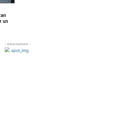
tan
r un
- Advertisement -