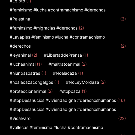
#Egipto
(1)
#feminismo #lucha #contramachismo #derechos
#Palestina
(3)
#feminsimo #migracias #derechos
(2)
#Lavapies #feminismo #lucha #contramachismo
#derechos
(2)
#leyanimal
(2)
#LibertaddePrensa
(1)
#luchaanimal
(1)
#maltratoanimal
(2)
#niunpasoatras
(1)
#Noalacaza
(1)
#noalacazacongalgos
(1)
#NoLeyMordaza
(2)
#proteccionanimal
(2)
#stopcaza
(1)
#StopDesahucios #viviendadigna #derechoshumanos
(16)
#StopDesahucios #viviendadigna #derechoshumanos
#Vicálvaro
(22)
#vallecas #feminismo #lucha #contramachismo