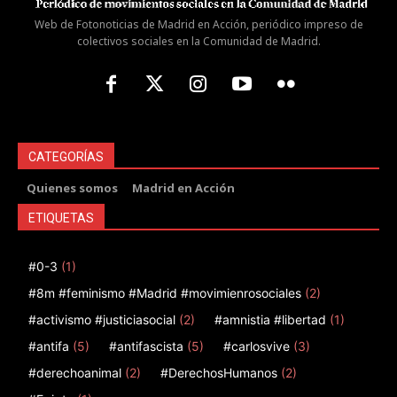
Web de Fotonoticias de Madrid en Acción, periódico impreso de
colectivos sociales en la Comunidad de Madrid.
CATEGORÍAS
Quienes somos
Madrid en Acción
ETIQUETAS
#0-3
(1)
#8m #feminismo #Madrid #movimienrosociales
(2)
#activismo #justiciasocial
(2)
#amnistia #libertad
(1)
#antifa
(5)
#antifascista
(5)
#carlosvive
(3)
#derechoanimal
(2)
#DerechosHumanos
(2)