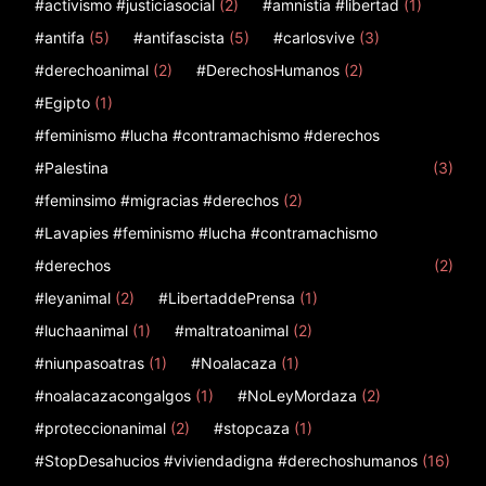
#activismo #justiciasocial
(2)
#amnistia #libertad
(1)
#antifa
(5)
#antifascista
(5)
#carlosvive
(3)
#derechoanimal
(2)
#DerechosHumanos
(2)
#Egipto
(1)
#feminismo #lucha #contramachismo #derechos
#Palestina
(3)
#feminsimo #migracias #derechos
(2)
#Lavapies #feminismo #lucha #contramachismo
#derechos
(2)
#leyanimal
(2)
#LibertaddePrensa
(1)
#luchaanimal
(1)
#maltratoanimal
(2)
#niunpasoatras
(1)
#Noalacaza
(1)
#noalacazacongalgos
(1)
#NoLeyMordaza
(2)
#proteccionanimal
(2)
#stopcaza
(1)
#StopDesahucios #viviendadigna #derechoshumanos
(16)