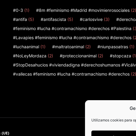
#0-3
(1)
#8m #feminismo #Madrid #movimienrosociales
(2
#antifa
(5)
#antifascista
(5)
#carlosvive
(3)
#derecho
#feminismo #lucha #contramachismo #derechos #Palestina
(
#Lavapies #feminismo #lucha #contramachismo #derechos
(
#luchaanimal
(1)
#maltratoanimal
(2)
#niunpasoatras
(1)
#NoLeyMordaza
(2)
#proteccionanimal
(2)
#stopcaza
(1
#StopDesahucios #viviendadigna #derechoshumanos #Vicálv
#vallecas #feminismo #lucha #contramachismo #derechos
(2
Ge
Utilizamos cookies para op
 (UE)