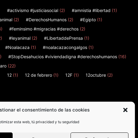
)
#activismo #justiciasocial
(2)
#amnistia #libertad
(1)
animal
(2)
#DerechosHumanos
(2)
#Egipto
(1)
3)
#feminsimo #migracias #derechos
(2)
2)
#leyanimal
(2)
#LibertaddePrensa
(1)
#Noalacaza
(1)
#noalacazacongalgos
(1)
)
#StopDesahucios #viviendadigna #derechoshumanos
(16)
aro
(22)
)
12
(1)
12 de febrero
(1)
12F
(1)
12octubre
(2)
stionar el consentimiento de las cookies
timizar esta web, tú privacidad y tu seguridad